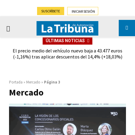
SUSCRÍBETE
INICIAR SESIÓN
PRIMARY
ÚLTIMAS NOTICIAS
MENU
 el
El precio medio del vehículo nuevo baja a 43.477 euros
El C
(-1,16%) tras aplicar descuentos del 14,4% (+18,03%)
Portada
»
Mercado
»
Página 3
Mercado