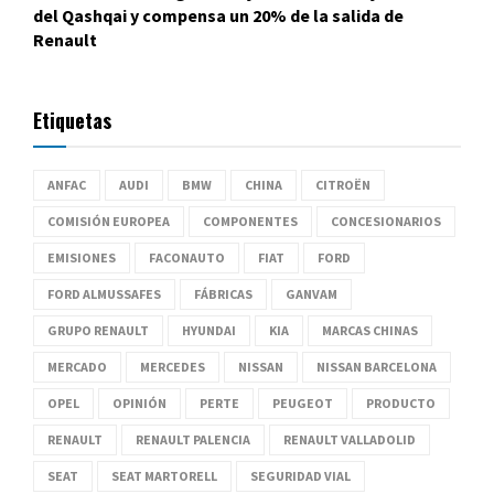
del Qashqai y compensa un 20% de la salida de
Renault
Etiquetas
ANFAC
AUDI
BMW
CHINA
CITROËN
COMISIÓN EUROPEA
COMPONENTES
CONCESIONARIOS
EMISIONES
FACONAUTO
FIAT
FORD
FORD ALMUSSAFES
FÁBRICAS
GANVAM
GRUPO RENAULT
HYUNDAI
KIA
MARCAS CHINAS
MERCADO
MERCEDES
NISSAN
NISSAN BARCELONA
OPEL
OPINIÓN
PERTE
PEUGEOT
PRODUCTO
RENAULT
RENAULT PALENCIA
RENAULT VALLADOLID
SEAT
SEAT MARTORELL
SEGURIDAD VIAL