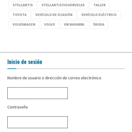
STELLANTIS
STELLANTIS FIGUERUELAS
TALLER
TOYOTA
VEHÍCULO DE OCASIÓN
VEHÍCULO ELÉCTRICO
VOLKSWAGEN
VOLVO
VW NAVARRA
ŠKODA
Inicio de sesión
Nombre de usuario o dirección de correo electrónico
Contraseña