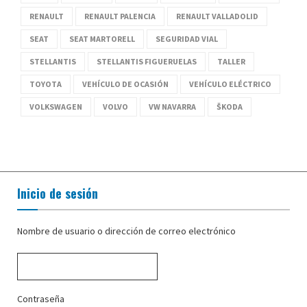
RENAULT
RENAULT PALENCIA
RENAULT VALLADOLID
SEAT
SEAT MARTORELL
SEGURIDAD VIAL
STELLANTIS
STELLANTIS FIGUERUELAS
TALLER
TOYOTA
VEHÍCULO DE OCASIÓN
VEHÍCULO ELÉCTRICO
VOLKSWAGEN
VOLVO
VW NAVARRA
ŠKODA
Inicio de sesión
Nombre de usuario o dirección de correo electrónico
Contraseña