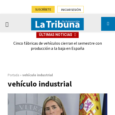
SUSCRÍBETE
INICIAR SESIÓN
PRIMARY
ÚLTIMAS NOTICIAS
MENU
 las
Cinco fábricas de vehículos cierran el semestre con
G
ión
producción a la baja en España
Portada
»
vehículo industrial
vehículo industrial