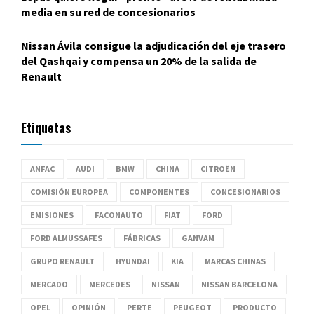
media en su red de concesionarios
Nissan Ávila consigue la adjudicación del eje trasero
del Qashqai y compensa un 20% de la salida de
Renault
Etiquetas
ANFAC
AUDI
BMW
CHINA
CITROËN
COMISIÓN EUROPEA
COMPONENTES
CONCESIONARIOS
EMISIONES
FACONAUTO
FIAT
FORD
FORD ALMUSSAFES
FÁBRICAS
GANVAM
GRUPO RENAULT
HYUNDAI
KIA
MARCAS CHINAS
MERCADO
MERCEDES
NISSAN
NISSAN BARCELONA
OPEL
OPINIÓN
PERTE
PEUGEOT
PRODUCTO