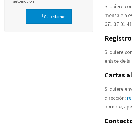
automoción.
Si quiere co
mensaje a es
Suscribirme
671 37 01 41
Registro
Si quiere co
enlace de la
Cartas al
Si quiere env
dirección:
r
nombre, apel
Contact