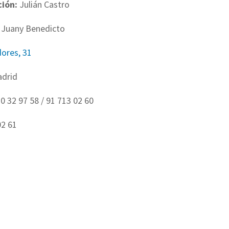
ción:
Julián Castro
Juany Benedicto
ores, 31
adrid
0 32 97 58 / 91 713 02 60
02 61