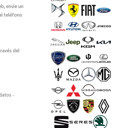
eb, envíe un
al teléfono
través del
datos -