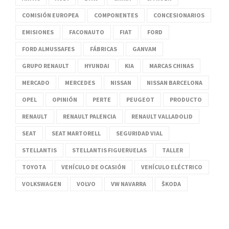
COMISIÓN EUROPEA
COMPONENTES
CONCESIONARIOS
EMISIONES
FACONAUTO
FIAT
FORD
FORD ALMUSSAFES
FÁBRICAS
GANVAM
GRUPO RENAULT
HYUNDAI
KIA
MARCAS CHINAS
MERCADO
MERCEDES
NISSAN
NISSAN BARCELONA
OPEL
OPINIÓN
PERTE
PEUGEOT
PRODUCTO
RENAULT
RENAULT PALENCIA
RENAULT VALLADOLID
SEAT
SEAT MARTORELL
SEGURIDAD VIAL
STELLANTIS
STELLANTIS FIGUERUELAS
TALLER
TOYOTA
VEHÍCULO DE OCASIÓN
VEHÍCULO ELÉCTRICO
VOLKSWAGEN
VOLVO
VW NAVARRA
ŠKODA