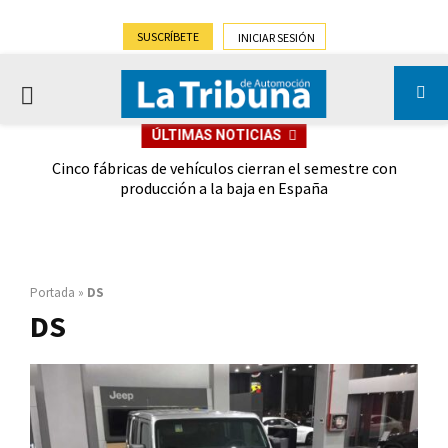
SUSCRÍBETE
INICIAR SESIÓN
PRIMARY
ÚLTIMAS NOTICIAS
MENU
 las
Cinco fábricas de vehículos cierran el semestre con
G
ión
producción a la baja en España
Portada
»
DS
DS