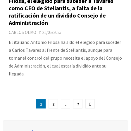
Filosa, el elegido para suceder a Tavares
como CEO de Stellantis, a falta de la
ratificación de un dividido Consejo de
Administración
CARLOS OLMO
21/05/2025
El italiano Antonio Filosa ha sido el elegido para suceder
a Carlos Tavares al frente de Stellantis, aunque para
tomar el control del grupo necesita el apoyo del Consejo
de Administración, el cual estaría dividido ante su
llegada.
Paginación
1
2
…
7
de
entradas