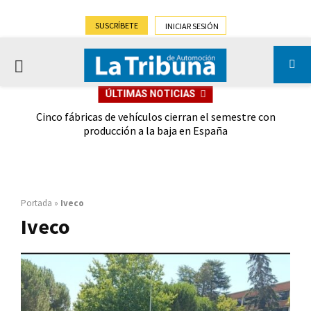
SUSCRÍBETE
INICIAR SESIÓN
PRIMARY
ÚLTIMAS NOTICIAS
MENU
 las
Cinco fábricas de vehículos cierran el semestre con
G
ión
producción a la baja en España
Portada
»
Iveco
Iveco