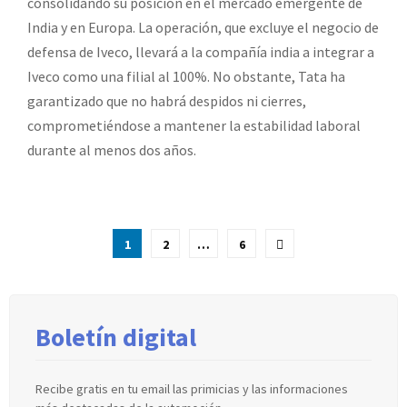
consolidando su posición en el mercado emergente de
India y en Europa. La operación, que excluye el negocio de
defensa de Iveco, llevará a la compañía india a integrar a
Iveco como una filial al 100%. No obstante, Tata ha
garantizado que no habrá despidos ni cierres,
comprometiéndose a mantener la estabilidad laboral
durante al menos dos años.
Paginación
1
2
…
6
de
entradas
Boletín digital
Recibe gratis en tu email las primicias y las informaciones