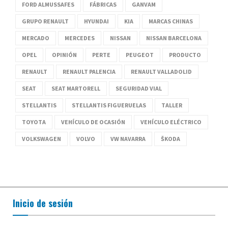
FORD ALMUSSAFES
FÁBRICAS
GANVAM
GRUPO RENAULT
HYUNDAI
KIA
MARCAS CHINAS
MERCADO
MERCEDES
NISSAN
NISSAN BARCELONA
OPEL
OPINIÓN
PERTE
PEUGEOT
PRODUCTO
RENAULT
RENAULT PALENCIA
RENAULT VALLADOLID
SEAT
SEAT MARTORELL
SEGURIDAD VIAL
STELLANTIS
STELLANTIS FIGUERUELAS
TALLER
TOYOTA
VEHÍCULO DE OCASIÓN
VEHÍCULO ELÉCTRICO
VOLKSWAGEN
VOLVO
VW NAVARRA
ŠKODA
Inicio de sesión