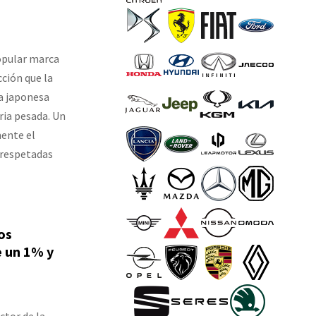
opular marca
ción que la
ma japonesa
ia pesada. Un
mente el
 respetadas
os
e un 1% y
ctor de la