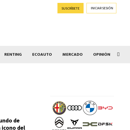
INICIAR SESIÓN
SUSCRÍBETE
RENTING
ECOAUTO
MERCADO
OPINIÓN
Goti
mundo de
 icono del