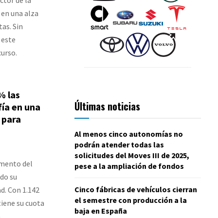
 en una alza
as. Sin
 este
curso.
% las
Últimas noticias
fía en una
 para
Al menos cinco autonomías no
podrán atender todas las
solicitudes del Moves III de 2025,
emento del
pese a la ampliación de fondos
do su
Cinco fábricas de vehículos cierran
d. Con 1.142
el semestre con producción a la
iene su cuota
baja en España
a