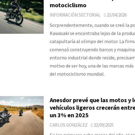
motociclismo
INFORMACIÓN SECTORIAL
23/04/2026
Sorprendentemente, cuando se creó la p
Kawasaki se encontraba lejos de la produc
catapultaría al olimpo del motor. La fir
comenzó construyendo barcos y maquinar
entorno industrial donde reside, precisa
motivo de ser hoy, una de las marcas más
del motociclismo mundial.
Anesdor prevé que las motos y l
vehículos ligeros crecerán entr
un 3% en 2025
CARLOS GONZÁLEZ
22/09/2025
En los primeros ocho meses del año, el se