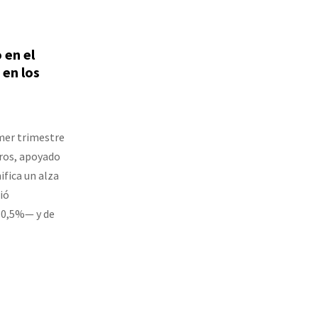
 en el
 en los
imer trimestre
uros, apoyado
ifica un alza
ió
10,5%— y de