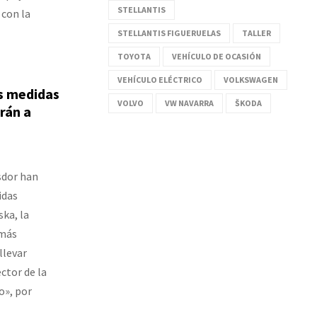
STELLANTIS
 con la
STELLANTIS FIGUERUELAS
TALLER
TOYOTA
VEHÍCULO DE OCASIÓN
VEHÍCULO ELÉCTRICO
VOLKSWAGEN
as medidas
VOLVO
VW NAVARRA
ŠKODA
rán a
sdor han
idas
ka, la
 más
llevar
ctor de la
o», por