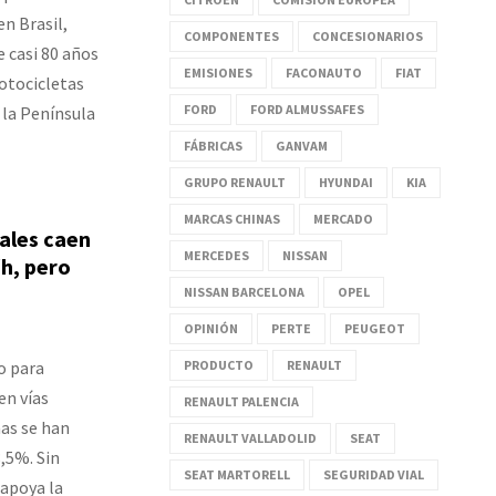
n Brasil,
COMPONENTES
CONCESIONARIOS
e casi 80 años
EMISIONES
FACONAUTO
FIAT
otocicletas
FORD
FORD ALMUSSAFES
 la Península
FÁBRICAS
GANVAM
GRUPO RENAULT
HYUNDAI
KIA
MARCAS CHINAS
MERCADO
ales caen
MERCEDES
NISSAN
/h, pero
NISSAN BARCELONA
OPEL
OPINIÓN
PERTE
PEUGEOT
o para
PRODUCTO
RENAULT
en vías
RENAULT PALENCIA
mas se han
RENAULT VALLADOLID
SEAT
,5%. Sin
SEAT MARTORELL
SEGURIDAD VIAL
 apoya la