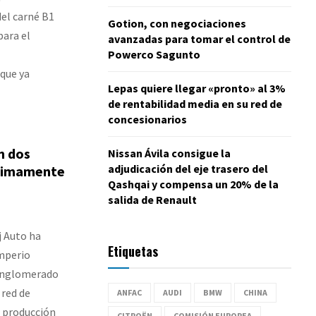
del carné B1
Gotion, con negociaciones
para el
avanzadas para tomar el control de
Powerco Sagunto
que ya
Lepas quiere llegar «pronto» al 3%
de rentabilidad media en su red de
concesionarios
n dos
Nissan Ávila consigue la
adjudicación del eje trasero del
óximamente
Qashqai y compensa un 20% de la
salida de Renault
j Auto ha
Etiquetas
imperio
conglomerado
 red de
ANFAC
AUDI
BMW
CHINA
e producción
CITROËN
COMISIÓN EUROPEA