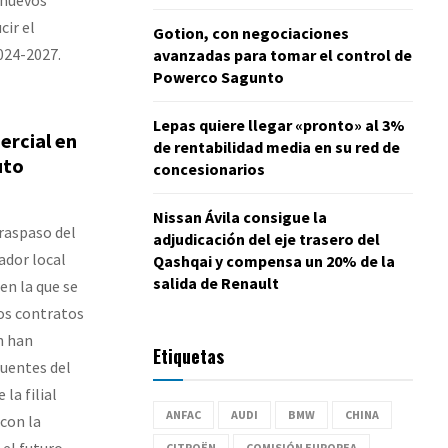
cir el
Gotion, con negociaciones
024-2027.
avanzadas para tomar el control de
Powerco Sagunto
Lepas quiere llegar «pronto» al 3%
ercial en
de rentabilidad media en su red de
uto
concesionarios
Nissan Ávila consigue la
traspaso del
adjudicación del eje trasero del
ador local
Qashqai y compensa un 20% de la
salida de Renault
en la que se
los contratos
n han
Etiquetas
uentes del
la filial
ANFAC
AUDI
BMW
CHINA
con la
 el futuro
CITROËN
COMISIÓN EUROPEA