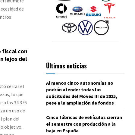
ncertidumbre
necesidad de
entros
 fiscal con
 lejos del
Últimas noticias
Al menos cinco autonomías no
to cerrar el
podrán atender todas las
ezas, lo que
solicitudes del Moves III de 2025,
 a las 34.376
pese a la ampliación de fondos
nza un uso de
Cinco fábricas de vehículos cierran
l plan del
el semestre con producción a la
o objetivo.
baja en España
 nuevos