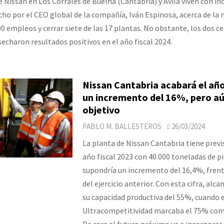
e Nissan en Los Corrales de Buelna (Cantabria) y Ávila viven con i
cho por el CEO global de la compañía, Iván Espinosa, acerca de la 
00 empleos y cerrar siete de las 17 plantas. No obstante, los dos c
echaron resultados positivos en el año fiscal 2024.
Nissan Cantabria acabará el año
un incremento del 16%, pero aún
objetivo
PABLO M. BALLESTEROS
26/03/2024
La planta de Nissan Cantabria tiene previs
año fiscal 2023 con 40.000 toneladas de pi
supondría un incremento del 16,4%, frente
del ejercicio anterior. Con esta cifra, alca
su capacidad productiva del 55%, cuando e
Ultracompetitividad marcaba el 75% com
De cara al futuro próximo va a incorporar