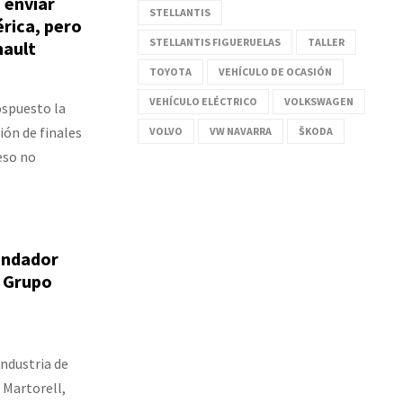
 enviar
STELLANTIS
rica, pero
STELLANTIS FIGUERUELAS
TALLER
nault
TOYOTA
VEHÍCULO DE OCASIÓN
VEHÍCULO ELÉCTRICO
VOLKSWAGEN
ospuesto la
ión de finales
VOLVO
VW NAVARRA
ŠKODA
eso no
fundador
l Grupo
Industria de
 Martorell,