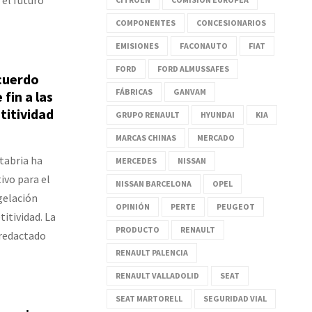
COMPONENTES
CONCESIONARIOS
EMISIONES
FACONAUTO
FIAT
FORD
FORD ALMUSSAFES
cuerdo
FÁBRICAS
GANVAM
fin a las
titividad
GRUPO RENAULT
HYUNDAI
KIA
MARCAS CHINAS
MERCADO
tabria ha
MERCEDES
NISSAN
ivo para el
NISSAN BARCELONA
OPEL
gelación
OPINIÓN
PERTE
PEUGEOT
itividad. La
PRODUCTO
RENAULT
 redactado
RENAULT PALENCIA
RENAULT VALLADOLID
SEAT
SEAT MARTORELL
SEGURIDAD VIAL