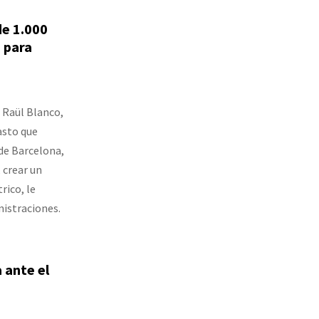
de 1.000
0 para
, Raül Blanco,
asto que
de Barcelona,
 crear un
rico, le
nistraciones.
 ante el