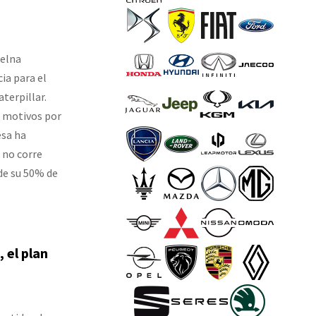
uelna
ia para el
terpillar.
s motivos por
esa ha
 no corre
de su 50% de
 el plan