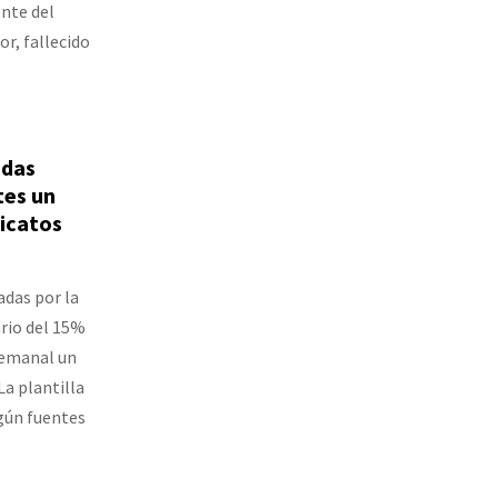
ente del
r, fallecido
idas
tes un
dicatos
adas por la
ario del 15%
 semanal un
La plantilla
egún fuentes