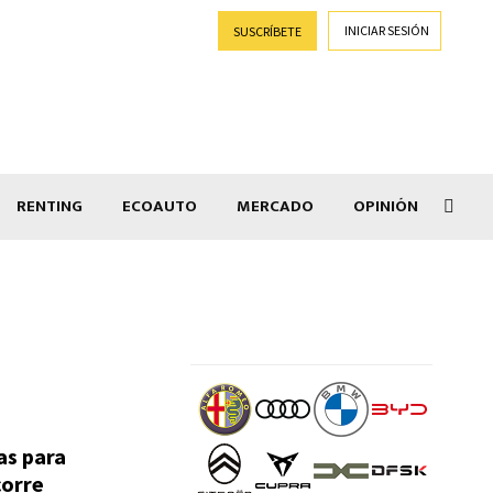
INICIAR SESIÓN
SUSCRÍBETE
RENTING
ECOAUTO
MERCADO
OPINIÓN
Goti
as para
corre