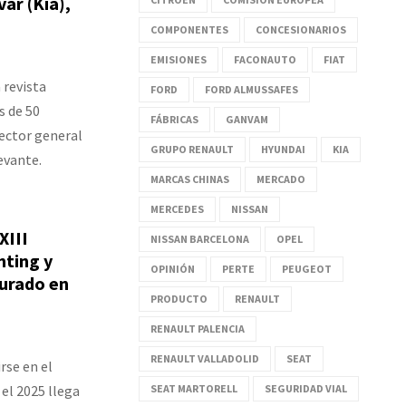
ar (Kia),
COMPONENTES
CONCESIONARIOS
EMISIONES
FACONAUTO
FIAT
 revista
FORD
FORD ALMUSSAFES
s de 50
FÁBRICAS
GANVAM
rector general
GRUPO RENAULT
HYUNDAI
KIA
evante.
MARCAS CHINAS
MERCADO
MERCEDES
NISSAN
XIII
NISSAN BARCELONA
OPEL
nting y
OPINIÓN
PERTE
PEUGEOT
jurado en
PRODUCTO
RENAULT
RENAULT PALENCIA
RENAULT VALLADOLID
SEAT
rse en el
 el 2025 llega
SEAT MARTORELL
SEGURIDAD VIAL