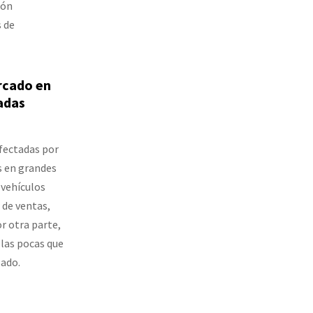
ión
s de
rcado en
zadas
afectadas por
s en grandes
vehículos
 de ventas,
r otra parte,
 las pocas que
sado.