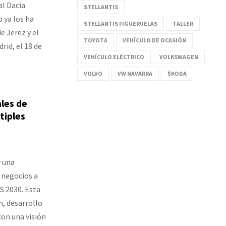
al Dacia
STELLANTIS
o ya los ha
STELLANTIS FIGUERUELAS
TALLER
e Jerez y el
TOYOTA
VEHÍCULO DE OCASIÓN
rid, el 18 de
VEHÍCULO ELÉCTRICO
VOLKSWAGEN
VOLVO
VW NAVARRA
ŠKODA
les de
tiples
y una
e negocios a
S 2030. Esta
n, desarrollo
con una visión