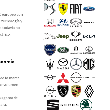
 C europeo con
 tecnología y
s todavía no
ctrico.
l
onomía
 de la marca
yor volumen
 su gama de
mará,