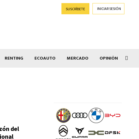
INICIAR SESIÓN
SUSCRÍBETE
RENTING
ECOAUTO
MERCADO
OPINIÓN
Goti
azón del
ional