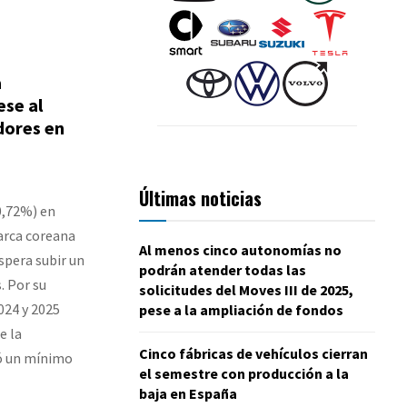
a
ese al
dores en
Últimas noticias
0,72%) en
arca coreana
Al menos cinco autonomías no
spera subir un
podrán atender todas las
. Por su
solicitudes del Moves III de 2025,
024 y 2025
pese a la ampliación de fondos
e la
Cinco fábricas de vehículos cierran
ó un mínimo
el semestre con producción a la
baja en España