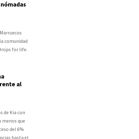
os nómadas
 Marruecos
a la comunidad
rops for life.
na
rente al
os de Kia con
to menos que
oceso del 6%
ncias hasta el