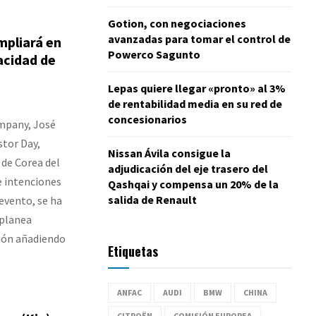
Gotion, con negociaciones
avanzadas para tomar el control de
mpliará en
Powerco Sagunto
acidad de
Lepas quiere llegar «pronto» al 3%
de rentabilidad media en su red de
concesionarios
mpany, José
stor Day,
Nissan Ávila consigue la
 de Corea del
adjudicación del eje trasero del
e intenciones
Qashqai y compensa un 20% de la
salida de Renault
evento, se ha
 planea
ción añadiendo
Etiquetas
ANFAC
AUDI
BMW
CHINA
CITROËN
COMISIÓN EUROPEA