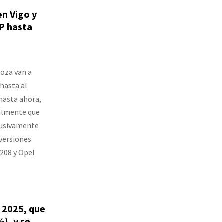
en Vigo y
P hasta
goza van a
hasta al
hasta ahora,
nalmente que
lusivamente
 versiones
 208 y Opel
 2025, que
), y se