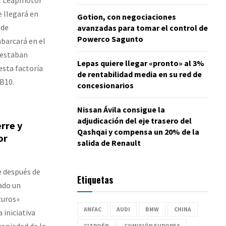
 llegará en
Gotion, con negociaciones
 de
avanzadas para tomar el control de
Powerco Sagunto
barcará en el
 estaban
Lepas quiere llegar «pronto» al 3%
esta factoría
de rentabilidad media en su red de
 B10.
concesionarios
Nissan Ávila consigue la
adjudicación del eje trasero del
erre y
Qashqai y compensa un 20% de la
or
salida de Renault
re después de
Etiquetas
ado un
turos»
ANFAC
AUDI
BMW
CHINA
 iniciativa
ropiedad de la
CITROËN
COMISIÓN EUROPEA