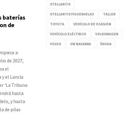
STELLANTIS
STELLANTIS FIGUERUELAS
TALLER
s baterías
lon de
TOYOTA
VEHÍCULO DE OCASIÓN
VEHÍCULO ELÉCTRICO
VOLKSWAGEN
VOLVO
VW NAVARRA
ŠKODA
empiece a
lio de 2027,
ba el
 y el Lancia
er 'La Tribuna
endrá hasta
delo, y hasta
ta de pilas