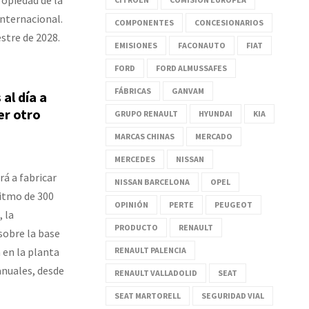
Internacional.
COMPONENTES
CONCESIONARIOS
stre de 2028.
EMISIONES
FACONAUTO
FIAT
FORD
FORD ALMUSSAFES
FÁBRICAS
GANVAM
al día a
er otro
GRUPO RENAULT
HYUNDAI
KIA
MARCAS CHINAS
MERCADO
MERCEDES
NISSAN
á a fabricar
NISSAN BARCELONA
OPEL
ritmo de 300
OPINIÓN
PERTE
PEUGEOT
, la
PRODUCTO
RENAULT
sobre la base
 en la planta
RENAULT PALENCIA
anuales, desde
RENAULT VALLADOLID
SEAT
SEAT MARTORELL
SEGURIDAD VIAL