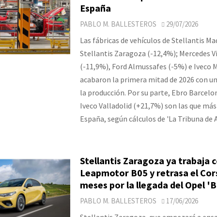
España
PABLO M. BALLESTEROS
29/07/2026
Las fábricas de vehículos de Stellantis Ma
Stellantis Zaragoza (-12,4%); Mercedes V
(-11,9%), Ford Almussafes (-5%) e Iveco 
acabaron la primera mitad de 2026 con u
la producción. Por su parte, Ebro Barcel
Iveco Valladolid (+21,7%) son las que más
España, según cálculos de 'La Tribuna de
Stellantis Zaragoza ya trabaja c
Leapmotor B05 y retrasa el Cor
meses por la llegada del Opel '
PABLO M. BALLESTEROS
17/06/2026
Stellantis Zaragoza, que empezará a ens