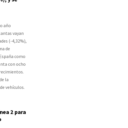
6
do año
lantas vayan
ades (-4,32%),
na de
 España como
enta con ocho
recimientos.
de la
de vehículos.
ínea 2 para
o