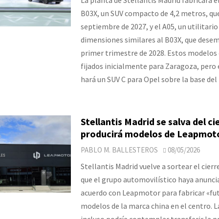
B03X, un SUV compacto de 4,2 metros, que
septiembre de 2027, y el A05, un utilitario
dimensiones similares al B03X, que desem
primer trimestre de 2028. Estos modelos
fijados inicialmente para Zaragoza, pero 
hará un SUV C para Opel sobre la base del
Stellantis Madrid se salva del ci
producirá modelos de Leapmot
PABLO M. BALLESTEROS
08/05/2026
Stellantis Madrid vuelve a sortear el cier
que el grupo automovilístico haya anunci
acuerdo con Leapmotor para fabricar «fu
modelos de la marca china en el centro. La
incluso podría contemplar transferir la p