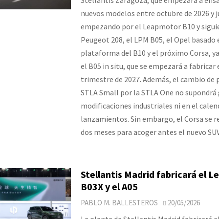
nuevos modelos entre octubre de 2026 y j
empezando por el Leapmotor B10 y sigui
Peugeot 208, el LPM B05, el Opel basado 
plataforma del B10 y el próximo Corsa, ya
el B05 in situ, que se empezará a fabricar 
trimestre de 2027. Además, el cambio de
STLA Small por la STLA One no supondrá
modificaciones industriales ni en el calen
lanzamientos. Sin embargo, el Corsa se r
dos meses para acoger antes el nuevo SUV
Stellantis Madrid fabricará el 
B03X y el A05
PABLO M. BALLESTEROS
20/05/2026
La planta de Stellantis Madrid fabricará 