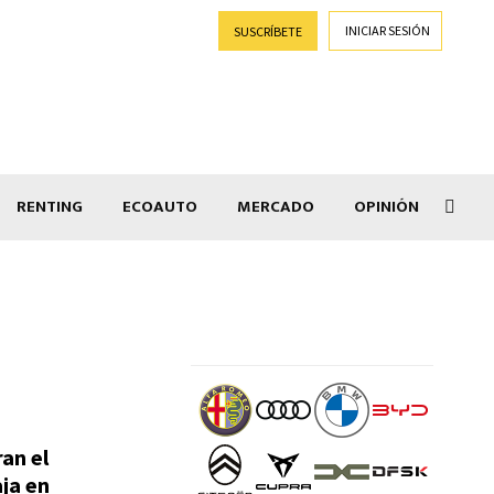
INICIAR SESIÓN
SUSCRÍBETE
RENTING
ECOAUTO
MERCADO
OPINIÓN
Goti
ran el
ja en