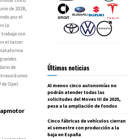
unio de 2028,
endo por el
en la
 trabaja con
en el tercer
 plataforma
 grandes
Últimas noticias
dario de
etrasará unos
 de Opel.
Al menos cinco autonomías no
podrán atender todas las
solicitudes del Moves III de 2025,
pese a la ampliación de fondos
Leapmotor
Cinco fábricas de vehículos cierran
el semestre con producción a la
baja en España
el Leapmotor