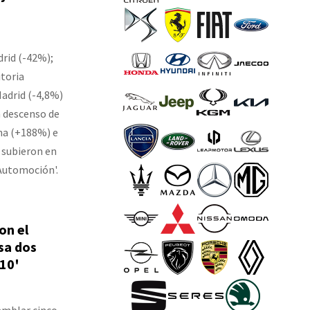
drid (-42%);
itoria
Madrid (-4,8%)
n descenso de
ona (+188%) e
 subieron en
 Automoción'.
on el
sa dos
B10'
amblar cinco