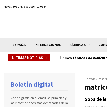
jueves, 30 de julio de 2026 - 12:02:34
ESPAÑA
INTERNACIONAL
FÁBRICAS
CONC
n de...
Cinco fábricas de vehícul
ÚLTIMAS NOTICIAS
Portada
»
matri
Boletín digital
matric
Recibe gratis en tu email las primicias y
Sopa de le
las informaciones más destacadas de la
ÁNGEL ALONS