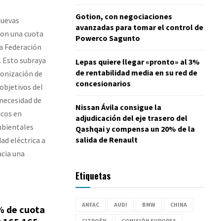
Gotion, con negociaciones
nuevas
avanzadas para tomar el control de
con una cuota
Powerco Sagunto
a Federación
 Esto subraya
Lepas quiere llegar «pronto» al 3%
de rentabilidad media en su red de
bonización de
concesionarios
objetivos del
necesidad de
Nissan Ávila consigue la
icos en
adjudicación del eje trasero del
mbientales
Qashqai y compensa un 20% de la
salida de Renault
ad eléctrica a
acia una
Etiquetas
ANFAC
AUDI
BMW
CHINA
% de cuota
CITROËN
COMISIÓN EUROPEA