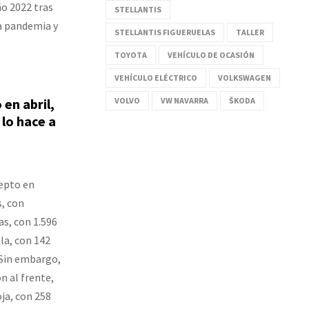
ño 2022 tras
STELLANTIS
la pandemia y
STELLANTIS FIGUERUELAS
TALLER
TOYOTA
VEHÍCULO DE OCASIÓN
VEHÍCULO ELÉCTRICO
VOLKSWAGEN
en abril,
VOLVO
VW NAVARRA
ŠKODA
lo hace a
cepto en
s, con
as, con 1.596
la, con 142
. Sin embargo,
n al frente,
ja, con 258