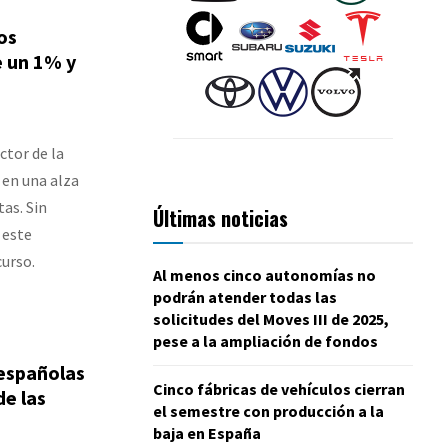
os
e un 1% y
ctor de la
 en una alza
as. Sin
Últimas noticias
 este
curso.
Al menos cinco autonomías no
podrán atender todas las
solicitudes del Moves III de 2025,
pese a la ampliación de fondos
españolas
Cinco fábricas de vehículos cierran
de las
el semestre con producción a la
baja en España