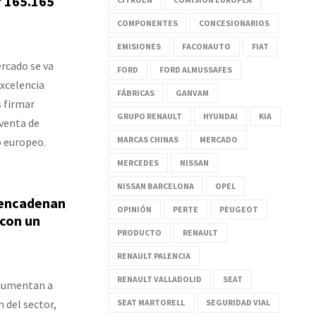
r 165.165
COMPONENTES
CONCESIONARIOS
EMISIONES
FACONAUTO
FIAT
ercado se va
FORD
FORD ALMUSSAFES
excelencia
FÁBRICAS
GANVAM
s firmar
GRUPO RENAULT
HYUNDAI
KIA
 venta de
MARCAS CHINAS
MERCADO
o europeo.
MERCEDES
NISSAN
NISSAN BARCELONA
OPEL
 encadenan
OPINIÓN
PERTE
PEUGEOT
 con un
PRODUCTO
RENAULT
RENAULT PALENCIA
RENAULT VALLADOLID
SEAT
 aumentan a
 del sector,
SEAT MARTORELL
SEGURIDAD VIAL