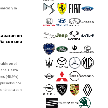
marcas y la
acaparan un
ña con una
rable en el
paña. Hasta
ones (46,9%)
mpulsados por
contrasta con