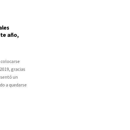
ales
ste año,
 colocarse
2019, gracias
resentó un
do a quedarse