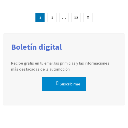
Paginación
1
2
…
12
de
entradas
Boletín digital
Recibe gratis en tu email las primicias y las informaciones
más destacadas de la automoción.
Suscribirme