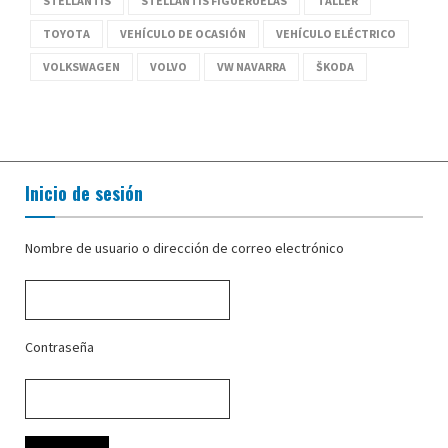
STELLANTIS
STELLANTIS FIGUERUELAS
TALLER
TOYOTA
VEHÍCULO DE OCASIÓN
VEHÍCULO ELÉCTRICO
VOLKSWAGEN
VOLVO
VW NAVARRA
ŠKODA
Inicio de sesión
Nombre de usuario o dirección de correo electrónico
Contraseña