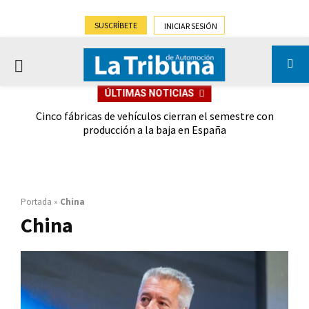
SUSCRÍBETE
INICIAR SESIÓN
PRIMARY
ÚLTIMAS NOTICIAS
MENU
 las
Cinco fábricas de vehículos cierran el semestre con
G
ión
producción a la baja en España
Portada
»
China
China