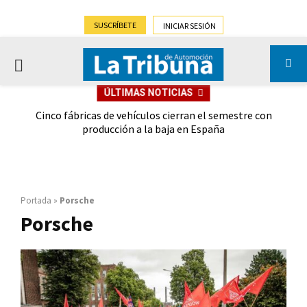
SUSCRÍBETE
INICIAR SESIÓN
PRIMARY
ÚLTIMAS NOTICIAS
MENU
 las
Cinco fábricas de vehículos cierran el semestre con
G
ión
producción a la baja en España
Portada
»
Porsche
Porsche