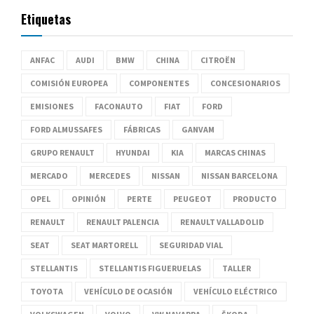
Etiquetas
ANFAC
AUDI
BMW
CHINA
CITROËN
COMISIÓN EUROPEA
COMPONENTES
CONCESIONARIOS
EMISIONES
FACONAUTO
FIAT
FORD
FORD ALMUSSAFES
FÁBRICAS
GANVAM
GRUPO RENAULT
HYUNDAI
KIA
MARCAS CHINAS
MERCADO
MERCEDES
NISSAN
NISSAN BARCELONA
OPEL
OPINIÓN
PERTE
PEUGEOT
PRODUCTO
RENAULT
RENAULT PALENCIA
RENAULT VALLADOLID
SEAT
SEAT MARTORELL
SEGURIDAD VIAL
STELLANTIS
STELLANTIS FIGUERUELAS
TALLER
TOYOTA
VEHÍCULO DE OCASIÓN
VEHÍCULO ELÉCTRICO