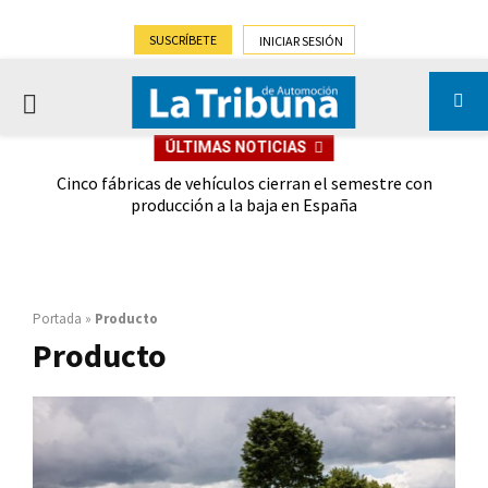
SUSCRÍBETE
INICIAR SESIÓN
PRIMARY
ÚLTIMAS NOTICIAS
MENU
 las
Cinco fábricas de vehículos cierran el semestre con
G
ión
producción a la baja en España
Portada
»
Producto
Producto