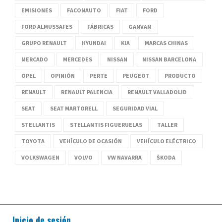
EMISIONES
FACONAUTO
FIAT
FORD
FORD ALMUSSAFES
FÁBRICAS
GANVAM
GRUPO RENAULT
HYUNDAI
KIA
MARCAS CHINAS
MERCADO
MERCEDES
NISSAN
NISSAN BARCELONA
OPEL
OPINIÓN
PERTE
PEUGEOT
PRODUCTO
RENAULT
RENAULT PALENCIA
RENAULT VALLADOLID
SEAT
SEAT MARTORELL
SEGURIDAD VIAL
STELLANTIS
STELLANTIS FIGUERUELAS
TALLER
TOYOTA
VEHÍCULO DE OCASIÓN
VEHÍCULO ELÉCTRICO
VOLKSWAGEN
VOLVO
VW NAVARRA
ŠKODA
Inicio de sesión