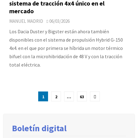
sistema de tracción 4x4 único en el
mercado
MANUEL MADRID
06/03/2026
Los Dacia Duster y Bigster están ahora también
disponibles con el sistema de propulsión Hybrid G-150
4x4. en el que por primera se híbrida un motor térmico
bifuel con la microhibridación de 48 V y con la tracción
total eléctrica.
Paginación
1
2
…
63
de
entradas
Boletín digital