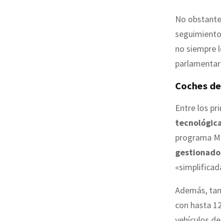
No obstante,
seguimiento
no siempre l
parlamentari
Coches de
Entre los pr
tecnológic
programa M
gestionados
«simplificad
Además, tam
con hasta 1
vehículos de