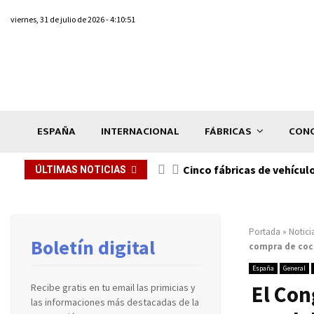
viernes, 31 de julio de 2026 - 4:10:51
ESPAÑA
INTERNACIONAL
FÁBRICAS
CONC
n de...
Cinco fábricas de vehícul
ÚLTIMAS NOTICIAS
Portada
»
Notici
Boletín digital
compra de coch
España
General
El Con
Recibe gratis en tu email las primicias y
las informaciones más destacadas de la