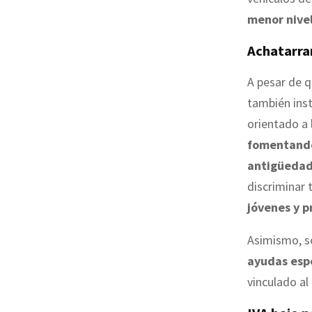
menor nivel
Achatarra
A pesar de q
también ins
orientado a 
fomentando
antigüeda
discriminar 
jóvenes y 
Asimismo, so
ayudas espe
vinculado a