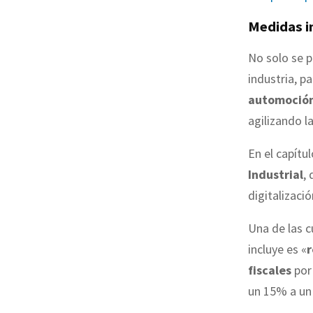
Medidas i
No solo se p
industria, p
automoció
agilizando l
En el capítu
Industrial
,
digitalizació
Una de las 
incluye es «
r
fiscales
por
un 15% a un