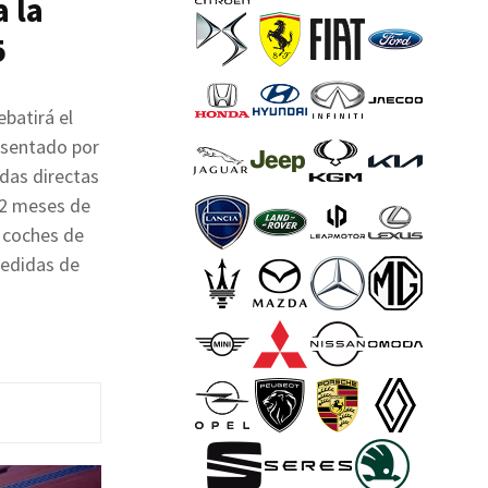
 la
5
batirá el
esentado por
udas directas
12 meses de
s coches de
medidas de