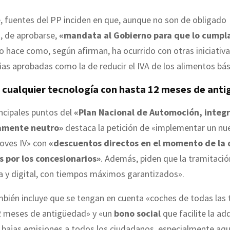
 fuentes del PP inciden en que, aunque no son de obligado
, de aprobarse,
«mandata al Gobierno para que lo cumpl
o hace como, según afirman, ha ocurrido con otras iniciativ
as aprobadas como la de reducir el IVA de los alimentos bás
 cualquier tecnología con hasta 12 meses de ant
incipales puntos del
«Plan Nacional de Automoción, integr
amente neutro»
destaca la petición de «implementar un nu
oves IV» con
«descuentos directos en el momento de la 
 por los concesionarios»
. Además, piden que la tramitació
a y digital, con tiempos máximos garantizados».
bién incluye que se tengan en cuenta «coches de todas las 
2 meses de antigüedad» y «un
bono social
que facilite la ad
 bajas emisiones a todos los ciudadanos, especialmente aqu