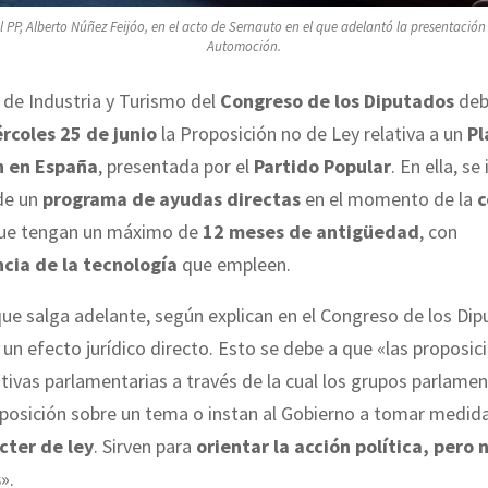
l PP, Alberto Núñez Feijóo, en el acto de Sernauto en el que adelantó la presentación
Automoción.
de Industria y Turismo del
Congreso de los Diputados
deba
rcoles 25 de junio
la Proposición no de Ley relativa a un
Pl
 en España
, presentada por el
Partido Popular
. En ella, se
de un
programa de ayudas directas
en el momento de la
c
ue tengan un máximo de
12 meses de antigüedad
, con
cia de la tecnología
que empleen.
ue salga adelante, según explican en el Congreso de los Dip
 un efecto jurídico directo. Esto se debe a que «las proposic
iativas parlamentarias a través de la cual los grupos parlame
 posición sobre un tema o instan al Gobierno a tomar medi
cter de ley
. Sirven para
orientar la acción política, pero 
s
».