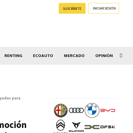
INICIAR SESIÓN
SUSCRÍBETE
RENTING
ECOAUTO
MERCADO
OPINIÓN
Goti
ayudas para
omoción