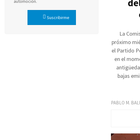
de
automoción.
Suscribirme
La Comis
próximo mié
el Partido P
en el mome
antigüedad
bajas emi
PABLO M. BA