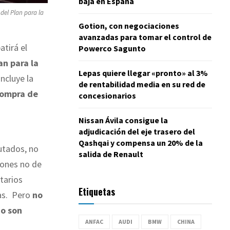
baja en España
 del Plan para la
Gotion, con negociaciones
avanzadas para tomar el control de
tirá el
Powerco Sagunto
an para la
Lepas quiere llegar «pronto» al 3%
 incluye la
de rentabilidad media en su red de
ompra de
concesionarios
Nissan Ávila consigue la
adjudicación del eje trasero del
Qashqai y compensa un 20% de la
utados, no
salida de Renault
iones no de
ntarios
Etiquetas
das. Pero
no
no son
ANFAC
AUDI
BMW
CHINA