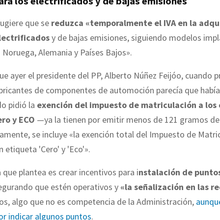
ara los electrificados y de bajas emisiones
 sugiere que se
reduzca «temporalmente el IVA en la adqu
lectrificados
y de bajas emisiones, siguiendo modelos imp
 Noruega, Alemania y Países Bajos».
ue ayer el presidente del PP, Alberto Núñez Feijóo, cuando p
fabricantes de componentes de automoción parecía que había
o pidió la
exención del impuesto de matriculación a los
ero y ECO
—ya la tienen por emitir menos de 121 gramos de
amente, se incluye «la exención total del Impuesto de Matri
 etiqueta 'Cero' y 'Eco'».
que plantea es crear incentivos para i
nstalación de punto
segurando que estén operativos y
«la señalización en las re
s, algo que no es competencia de la Administración,
aunque
r indicar algunos puntos
.