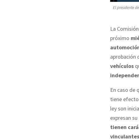
El presidente de
La Comisión 
próximo
mié
automoción
aprobación 
vehículos
q
independen
En caso de q
tiene efecto
ley son inic
expresan su
tienen cará
vinculante