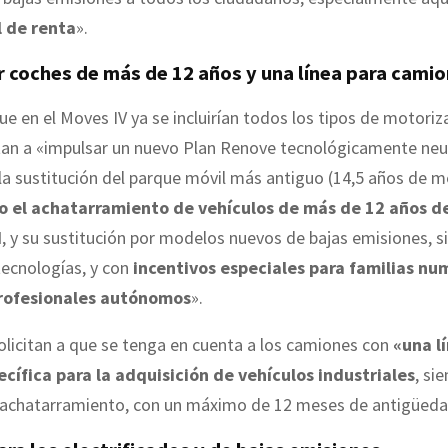
 de renta
».
r coches de más de 12 años y una línea para cami
ue en el Moves IV ya se incluirían todos los tipos de motoriz
tan a «impulsar un nuevo Plan Renove tecnológicamente neu
la sustitución del parque móvil más antiguo (14,5 años de m
 el achatarramiento de vehículos de más de 12 años d
d
, y su sustitución por modelos nuevos de bajas emisiones, s
tecnologías, y con
incentivos especiales para familias nu
profesionales autónomos
».
licitan a que se tenga en cuenta a los camiones con
«una l
cífica para la adquisición de vehículos industriales
, si
l achatarramiento, con un máximo de 12 meses de antigüeda