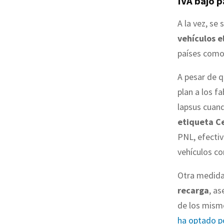
IVA bajo p
A la vez, se
vehículos e
países como
A pesar de q
plan a los 
lapsus cuand
etiqueta C
PNL, efectiv
vehículos con
Otra medida 
recarga
, a
de los mismo
ha optado po