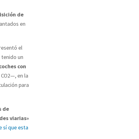
isición de
lantados en
resentó el
 tenido un
 coches con
 CO2—, en la
culación para
s de
des viarias»
 sí que esta