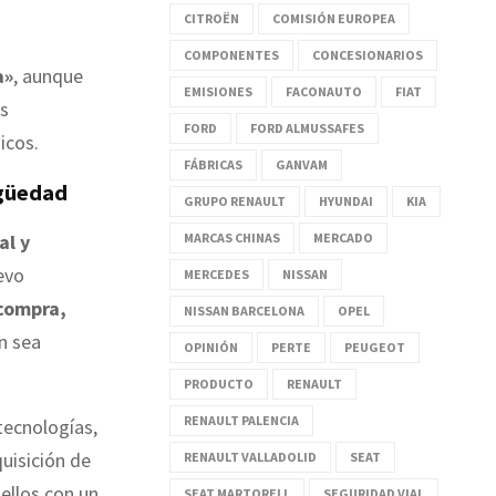
CITROËN
COMISIÓN EUROPEA
COMPONENTES
CONCESIONARIOS
a»
, aunque
EMISIONES
FACONAUTO
FIAT
as
FORD
FORD ALMUSSAFES
icos.
FÁBRICAS
GANVAM
igüedad
GRUPO RENAULT
HYUNDAI
KIA
al y
MARCAS CHINAS
MERCADO
evo
MERCEDES
NISSAN
compra,
NISSAN BARCELONA
OPEL
n sea
OPINIÓN
PERTE
PEUGEOT
PRODUCTO
RENAULT
RENAULT PALENCIA
tecnologías,
quisición de
RENAULT VALLADOLID
SEAT
ellos con un
SEAT MARTORELL
SEGURIDAD VIAL