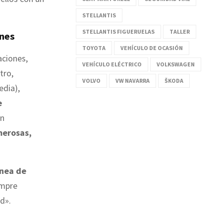
STELLANTIS
STELLANTIS FIGUERUELAS
TALLER
ones
TOYOTA
VEHÍCULO DE OCASIÓN
aciones,
VEHÍCULO ELÉCTRICO
VOLKSWAGEN
tro,
VOLVO
VW NAVARRA
ŠKODA
edia),
e
in
merosas,
ínea de
empre
d».