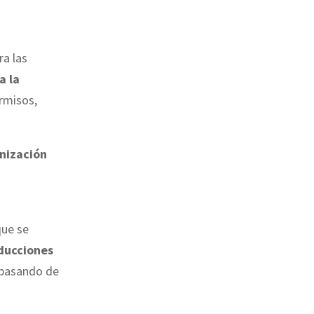
ra las
a la
ermisos,
nización
que se
educciones
,pasando de