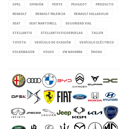
OPEL
OPINIÓN
PERTE
PEUGEOT
PRODUCTO
RENAULT
RENAULT PALENCIA
RENAULT VALLADOLID
SEAT
SEAT MARTORELL
SEGURIDAD VIAL
STELLANTIS
STELLANTIS FIGUERUELAS
TALLER
TOYOTA
VEHÍCULO DE OCASIÓN
VEHÍCULO ELÉCTRICO
VOLKSWAGEN
VOLVO
VW NAVARRA
ŠKODA