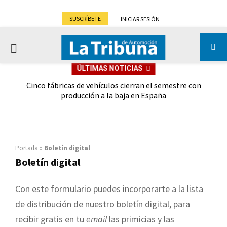
SUSCRÍBETE
INICIAR SESIÓN
PRIMARY
ÚLTIMAS NOTICIAS
MENU
 las
Cinco fábricas de vehículos cierran el semestre con
G
ión
producción a la baja en España
Portada
»
Boletín digital
Boletín digital
Con este formulario puedes incorporarte a la lista
de distribución de nuestro boletín digital, para
recibir gratis en tu
email
las primicias y las