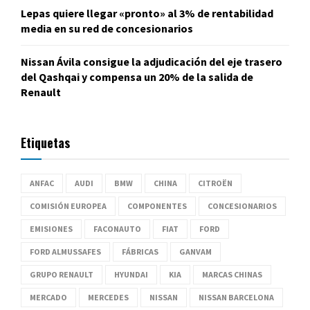
Lepas quiere llegar «pronto» al 3% de rentabilidad
media en su red de concesionarios
Nissan Ávila consigue la adjudicación del eje trasero
del Qashqai y compensa un 20% de la salida de
Renault
Etiquetas
ANFAC
AUDI
BMW
CHINA
CITROËN
COMISIÓN EUROPEA
COMPONENTES
CONCESIONARIOS
EMISIONES
FACONAUTO
FIAT
FORD
FORD ALMUSSAFES
FÁBRICAS
GANVAM
GRUPO RENAULT
HYUNDAI
KIA
MARCAS CHINAS
MERCADO
MERCEDES
NISSAN
NISSAN BARCELONA