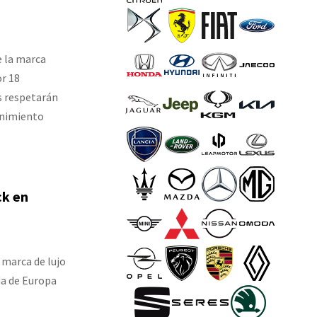
e la marca
r 18
es respetarán
enimiento
ck en
 marca de lujo
ida de Europa