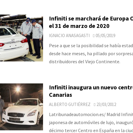
Infiniti se marchará de Europa 
el 31 de marzo de 2020
IGNACIO ANASAGASTI
05/05/2019
Pese a que se la posibilidad se había esta
desde hace meses, ha pillado por sorpresa
distribuidores del Viejo Continente.
Infiniti inaugura un nuevo cent
Canarias
ALBERTO GUTIÉRREZ
23/03/2012
Latribunadeautomocion.es/ Madrid Infinit
japonesa de automóviles de lujo, inauguró
décimo tercer Centro en España en la ciud