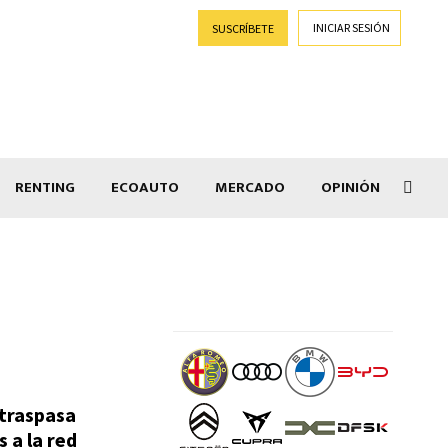
INICIAR SESIÓN
SUSCRÍBETE
RENTING
ECOAUTO
MERCADO
OPINIÓN
Goti
 traspasa
 a la red