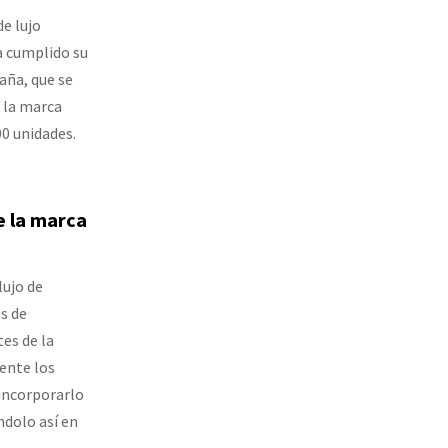
e lujo
ha cumplido su
aña, que se
 la marca
00 unidades.
e la marca
ujo de
os de
es de la
ente los
 incorporarlo
dolo así en