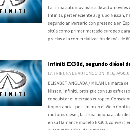
La firma automovilística de automóviles d
Infiniti, perteneciente al grupo Nissan, 
segundo aniversario con presencia en Esp
sitúa como primer mercado europeo para
gracias a la comercialización de más de 6
Infiniti EX30d, segundo diésel d
LA TRIBUNA DE AUTOMOCIÓN
16/09/2010
ELISABET ANGLADA / MILÁN La marca de l
Nissan, Infiniti, prosigue con sus esfuerz
conquistar el mercado europeo. Conscient
importancia que tienen en el Viejo Contin
motores diésel, la firma nipona acaba de
en su flamante modelo EX30d, conviertién
el segundo diésel de la marca.