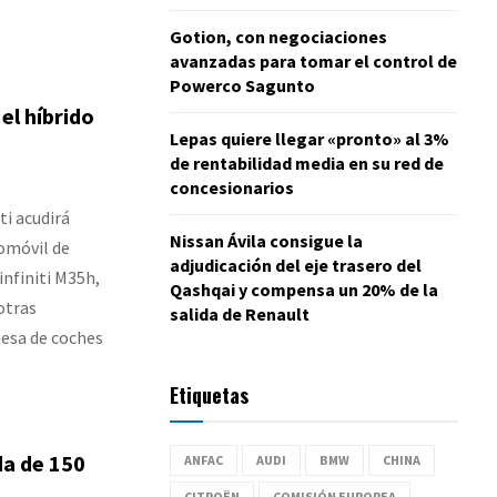
Gotion, con negociaciones
avanzadas para tomar el control de
Powerco Sagunto
el híbrido
Lepas quiere llegar «pronto» al 3%
de rentabilidad media en su red de
concesionarios
ti acudirá
Nissan Ávila consigue la
tomóvil de
adjudicación del eje trasero del
infiniti M35h,
Qashqai y compensa un 20% de la
otras
salida de Renault
esa de coches
Etiquetas
da de 150
ANFAC
AUDI
BMW
CHINA
CITROËN
COMISIÓN EUROPEA