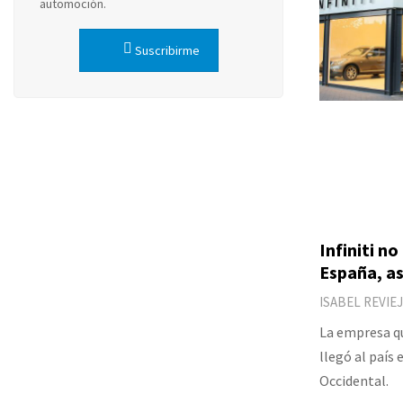
automoción.
Suscribirme
Infiniti n
España, a
ISABEL REVIE
La empresa qu
llegó al país 
Occidental.