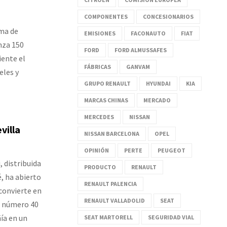
COMPONENTES
CONCESIONARIOS
rma de
EMISIONES
FACONAUTO
FIAT
nza 150
FORD
FORD ALMUSSAFES
iente el
FÁBRICAS
GANVAM
eles y
GRUPO RENAULT
HYUNDAI
KIA
MARCAS CHINAS
MERCADO
MERCEDES
NISSAN
villa
NISSAN BARCELONA
OPEL
OPINIÓN
PERTE
PEUGEOT
, distribuida
PRODUCTO
RENAULT
, ha abierto
RENAULT PALENCIA
 convierte en
RENAULT VALLADOLID
SEAT
l número 40
ía en un
SEAT MARTORELL
SEGURIDAD VIAL