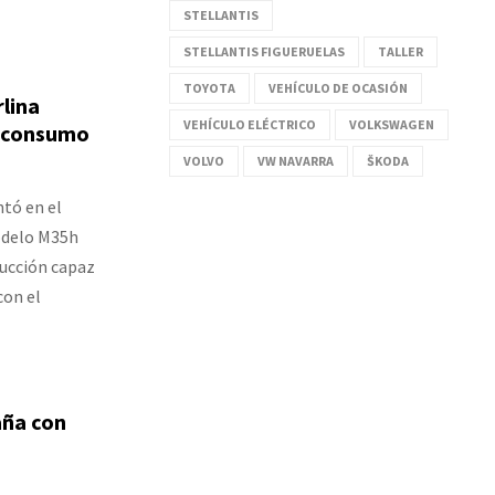
STELLANTIS
STELLANTIS FIGUERUELAS
TALLER
TOYOTA
VEHÍCULO DE OCASIÓN
rlina
VEHÍCULO ELÉCTRICO
VOLKSWAGEN
r consumo
VOLVO
VW NAVARRA
ŠKODA
ntó en el
odelo M35h
ducción capaz
con el
aña con