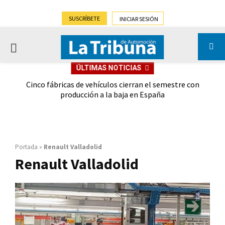
SUSCRÍBETE
INICIAR SESIÓN
PRIMARY
ÚLTIMAS NOTICIAS
MENU
 las
Cinco fábricas de vehículos cierran el semestre con
G
ión
producción a la baja en España
Portada
»
Renault Valladolid
Renault Valladolid