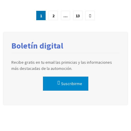
Paginación
1
2
…
13
de
entradas
Boletín digital
Recibe gratis en tu email las primicias y las informaciones
más destacadas de la automoción.
Suscribirme