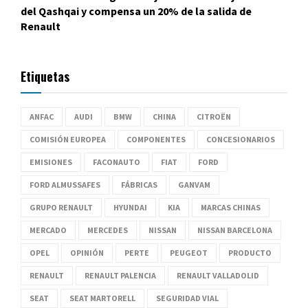
del Qashqai y compensa un 20% de la salida de
Renault
Etiquetas
ANFAC
AUDI
BMW
CHINA
CITROËN
COMISIÓN EUROPEA
COMPONENTES
CONCESIONARIOS
EMISIONES
FACONAUTO
FIAT
FORD
FORD ALMUSSAFES
FÁBRICAS
GANVAM
GRUPO RENAULT
HYUNDAI
KIA
MARCAS CHINAS
MERCADO
MERCEDES
NISSAN
NISSAN BARCELONA
OPEL
OPINIÓN
PERTE
PEUGEOT
PRODUCTO
RENAULT
RENAULT PALENCIA
RENAULT VALLADOLID
SEAT
SEAT MARTORELL
SEGURIDAD VIAL