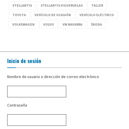
STELLANTIS
STELLANTIS FIGUERUELAS
TALLER
TOYOTA
VEHÍCULO DE OCASIÓN
VEHÍCULO ELÉCTRICO
VOLKSWAGEN
VOLVO
VW NAVARRA
ŠKODA
Inicio de sesión
Nombre de usuario o dirección de correo electrónico
Contraseña