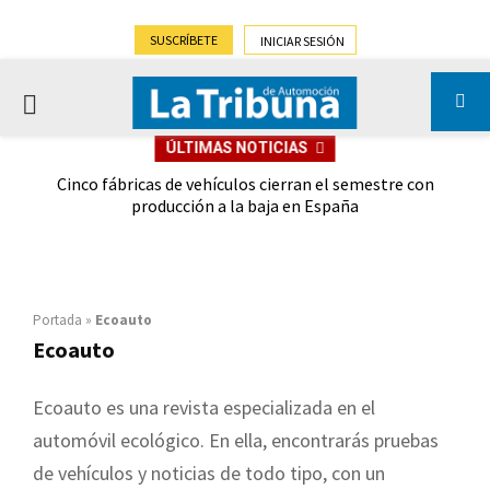
SUSCRÍBETE
INICIAR SESIÓN
PRIMARY
ÚLTIMAS NOTICIAS
MENU
 las
Cinco fábricas de vehículos cierran el semestre con
G
ión
producción a la baja en España
Portada
»
Ecoauto
Ecoauto
Ecoauto es una revista especializada en el
automóvil ecológico. En ella, encontrarás pruebas
de vehículos y noticias de todo tipo, con un