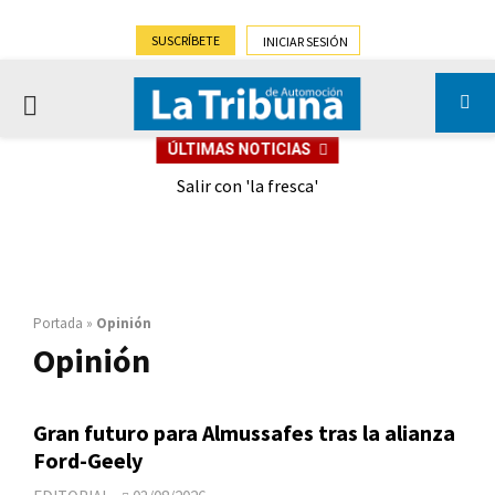
SUSCRÍBETE
INICIAR SESIÓN
PRIMARY
ÚLTIMAS NOTICIAS
MENU
eely
Salir con 'la fresca'
Portada
»
Opinión
Opinión
Gran futuro para Almussafes tras la alianza
Ford-Geely