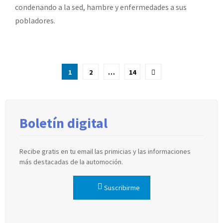
condenando a la sed, hambre y enfermedades a sus
pobladores.
Paginación
1
2
…
14
de
entradas
Boletín digital
Recibe gratis en tu email las primicias y las informaciones
más destacadas de la automoción.
Suscribirme