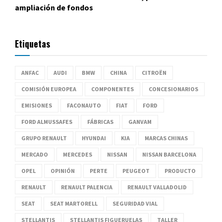
ampliación de fondos
Etiquetas
ANFAC
AUDI
BMW
CHINA
CITROËN
COMISIÓN EUROPEA
COMPONENTES
CONCESIONARIOS
EMISIONES
FACONAUTO
FIAT
FORD
FORD ALMUSSAFES
FÁBRICAS
GANVAM
GRUPO RENAULT
HYUNDAI
KIA
MARCAS CHINAS
MERCADO
MERCEDES
NISSAN
NISSAN BARCELONA
OPEL
OPINIÓN
PERTE
PEUGEOT
PRODUCTO
RENAULT
RENAULT PALENCIA
RENAULT VALLADOLID
SEAT
SEAT MARTORELL
SEGURIDAD VIAL
STELLANTIS
STELLANTIS FIGUERUELAS
TALLER