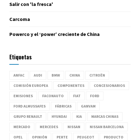
Salir con 'la fresca'
Carcoma
Powerco y el ‘power’ creciente de China
Etiquetas
ANFAC
AUDI
BMW
CHINA
CITROËN
COMISIÓN EUROPEA
COMPONENTES
CONCESIONARIOS
EMISIONES
FACONAUTO
FIAT
FORD
FORD ALMUSSAFES
FÁBRICAS
GANVAM
GRUPO RENAULT
HYUNDAI
KIA
MARCAS CHINAS
MERCADO
MERCEDES
NISSAN
NISSAN BARCELONA
OPEL
OPINIÓN
PERTE
PEUGEOT
PRODUCTO