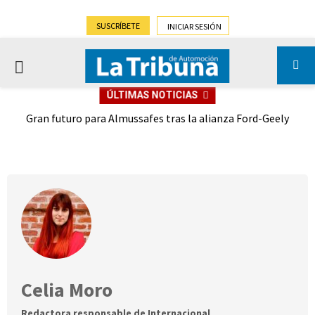
SUSCRÍBETE
INICIAR SESIÓN
PRIMARY
ÚLTIMAS NOTICIAS
MENU
,9%)
Gran futuro para Almussafes tras la alianza Ford-Geely
Celia Moro
Redactora responsable de Internacional