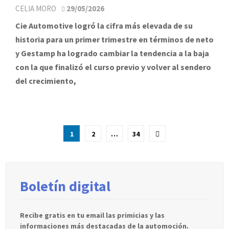
CELIA MORO
29/05/2026
Cie Automotive logró la cifra más elevada de su
historia para un primer trimestre en términos de neto
y Gestamp ha logrado cambiar la tendencia a la baja
con la que finalizó el curso previo y volver al sendero
del crecimiento,
Paginación
1
2
…
34
de
entradas
Boletín digital
Recibe gratis en tu email las primicias y las
informaciones más destacadas de la automoción.