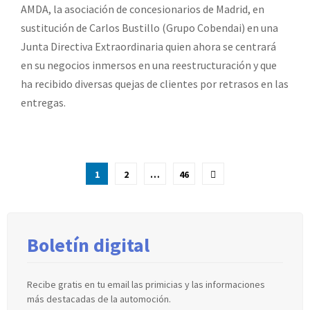
AMDA, la asociación de concesionarios de Madrid, en
sustitución de Carlos Bustillo (Grupo Cobendai) en una
Junta Directiva Extraordinaria quien ahora se centrará
en su negocios inmersos en una reestructuración y que
ha recibido diversas quejas de clientes por retrasos en las
entregas.
Paginación
1
2
…
46
de
entradas
Boletín digital
Recibe gratis en tu email las primicias y las informaciones
más destacadas de la automoción.