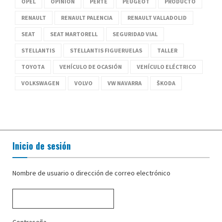
OPEL
OPINIÓN
PERTE
PEUGEOT
PRODUCTO
RENAULT
RENAULT PALENCIA
RENAULT VALLADOLID
SEAT
SEAT MARTORELL
SEGURIDAD VIAL
STELLANTIS
STELLANTIS FIGUERUELAS
TALLER
TOYOTA
VEHÍCULO DE OCASIÓN
VEHÍCULO ELÉCTRICO
VOLKSWAGEN
VOLVO
VW NAVARRA
ŠKODA
Inicio de sesión
Nombre de usuario o dirección de correo electrónico