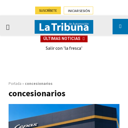
SUSCRÍBETE
INICIAR SESIÓN
PRIMARY
ÚLTIMAS NOTICIAS
MENU
eely
Salir con 'la fresca'
Portada
»
concesionarios
concesionarios