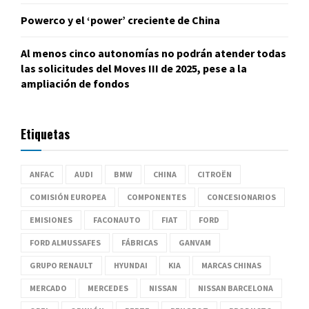
Powerco y el ‘power’ creciente de China
Al menos cinco autonomías no podrán atender todas
las solicitudes del Moves III de 2025, pese a la
ampliación de fondos
Etiquetas
ANFAC
AUDI
BMW
CHINA
CITROËN
COMISIÓN EUROPEA
COMPONENTES
CONCESIONARIOS
EMISIONES
FACONAUTO
FIAT
FORD
FORD ALMUSSAFES
FÁBRICAS
GANVAM
GRUPO RENAULT
HYUNDAI
KIA
MARCAS CHINAS
MERCADO
MERCEDES
NISSAN
NISSAN BARCELONA