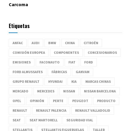
Carcoma
Etiquetas
ANFAC
AUDI
BMW
CHINA
CITROËN
COMISIÓN EUROPEA
COMPONENTES
CONCESIONARIOS
EMISIONES
FACONAUTO
FIAT
FORD
FORD ALMUSSAFES
FÁBRICAS
GANVAM
GRUPO RENAULT
HYUNDAI
KIA
MARCAS CHINAS
MERCADO
MERCEDES
NISSAN
NISSAN BARCELONA
OPEL
OPINIÓN
PERTE
PEUGEOT
PRODUCTO
RENAULT
RENAULT PALENCIA
RENAULT VALLADOLID
SEAT
SEAT MARTORELL
SEGURIDAD VIAL
STELLANTIS
STELLANTIS FIGUERUELAS
TALLER