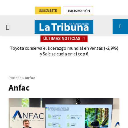
SUSCRÍBETE
INICIAR SESIÓN
PRIMARY
ÚLTIMAS NOTICIAS
MENU
dad
Toyota conserva el liderazgo mundial en ventas (-2,9%)
Gra
y Saic se cuela en el top 6
Portada
»
Anfac
Anfac