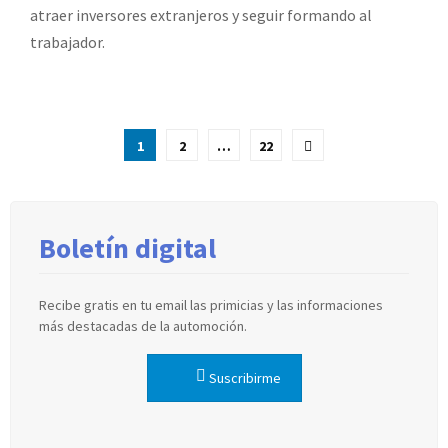
atraer inversores extranjeros y seguir formando al
trabajador.
Paginación
1
2
…
22
de
entradas
Boletín digital
Recibe gratis en tu email las primicias y las informaciones
más destacadas de la automoción.
Suscribirme