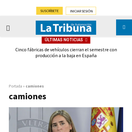
SUSCRÍBETE
INICIAR SESIÓN
PRIMARY
ÚLTIMAS NOTICIAS
MENU
 las
Cinco fábricas de vehículos cierran el semestre con
G
ión
producción a la baja en España
Portada
»
camiones
camiones