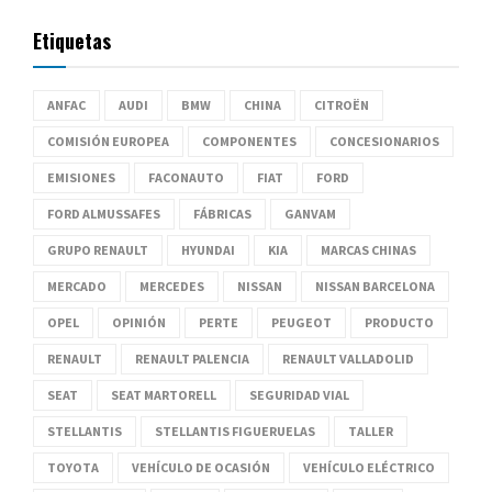
Etiquetas
ANFAC
AUDI
BMW
CHINA
CITROËN
COMISIÓN EUROPEA
COMPONENTES
CONCESIONARIOS
EMISIONES
FACONAUTO
FIAT
FORD
FORD ALMUSSAFES
FÁBRICAS
GANVAM
GRUPO RENAULT
HYUNDAI
KIA
MARCAS CHINAS
MERCADO
MERCEDES
NISSAN
NISSAN BARCELONA
OPEL
OPINIÓN
PERTE
PEUGEOT
PRODUCTO
RENAULT
RENAULT PALENCIA
RENAULT VALLADOLID
SEAT
SEAT MARTORELL
SEGURIDAD VIAL
STELLANTIS
STELLANTIS FIGUERUELAS
TALLER
TOYOTA
VEHÍCULO DE OCASIÓN
VEHÍCULO ELÉCTRICO