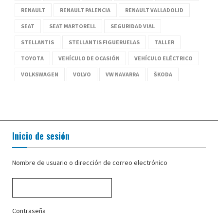
RENAULT
RENAULT PALENCIA
RENAULT VALLADOLID
SEAT
SEAT MARTORELL
SEGURIDAD VIAL
STELLANTIS
STELLANTIS FIGUERUELAS
TALLER
TOYOTA
VEHÍCULO DE OCASIÓN
VEHÍCULO ELÉCTRICO
VOLKSWAGEN
VOLVO
VW NAVARRA
ŠKODA
Inicio de sesión
Nombre de usuario o dirección de correo electrónico
Contraseña