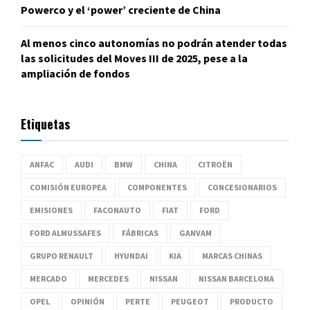
Powerco y el ‘power’ creciente de China
Al menos cinco autonomías no podrán atender todas
las solicitudes del Moves III de 2025, pese a la
ampliación de fondos
Etiquetas
ANFAC
AUDI
BMW
CHINA
CITROËN
COMISIÓN EUROPEA
COMPONENTES
CONCESIONARIOS
EMISIONES
FACONAUTO
FIAT
FORD
FORD ALMUSSAFES
FÁBRICAS
GANVAM
GRUPO RENAULT
HYUNDAI
KIA
MARCAS CHINAS
MERCADO
MERCEDES
NISSAN
NISSAN BARCELONA
OPEL
OPINIÓN
PERTE
PEUGEOT
PRODUCTO