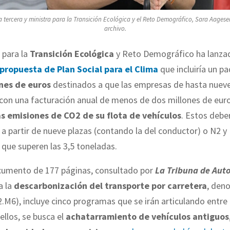
a tercera y ministra para la Transición Ecológica y el Reto Demográfico, Sara Aagese
archivo.
o para la
Transición Ecológica
y Reto Demográfico ha lanza
propuesta de Plan Social para el Clima
que incluiría un p
nes de euros
destinados a que las empresas de hasta nuev
con una facturación anual de menos de dos millones de euro
s emisiones de CO2 de su flota de vehículos
. Estos debe
, a partir de nueve plazas (contando la del conductor) o N2 y 
s que superen las 3,5 toneladas.
cumento de 177 páginas, consultado por
La Tribuna de Aut
a la
descarbonización del transporte por carretera
, den
.M6), incluye cinco programas que se irán articulando entre
 ellos, se busca el
achatarramiento de vehículos antiguos