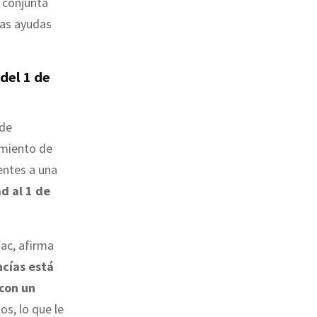
 conjunta
las ayudas
del 1 de
 de
amiento de
entes a una
d al 1 de
fac, afirma
ncías está
con un
os, lo que le