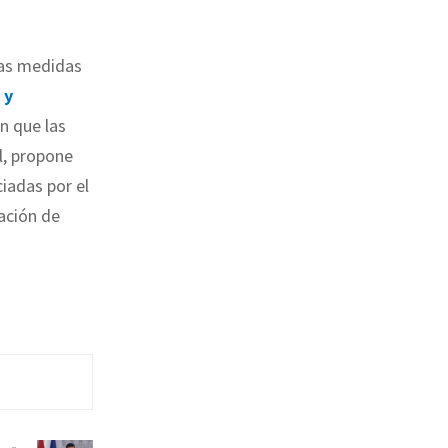
ras medidas
 y
n que las
l, propone
iadas por el
ación de