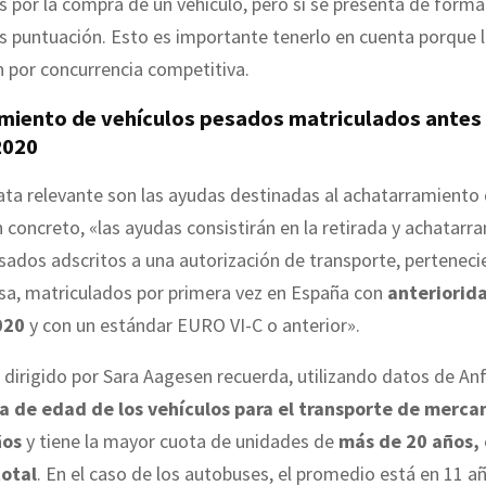
 por la compra de un vehículo, pero si se presenta de forma
s puntuación. Esto es importante tenerlo en cuenta porque 
án por concurrencia competitiva.
miento de vehículos pesados matriculados antes 
2020
ata relevante son las ayudas destinadas al achatarramiento
n concreto, «las ayudas consistirán en la retirada y achatarr
sados adscritos a una autorización de transporte, perteneci
a, matriculados por primera vez en España con
anteriorida
020
y con un estándar EURO VI-C o anterior».
o dirigido por Sara Aagesen recuerda, utilizando datos de An
a de edad de los vehículos para el transporte de merca
ños
y tiene la mayor cuota de unidades de
más de 20 años, 
total
. En el caso de los autobuses, el promedio está en 11 añ