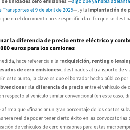
n de unidades cero emisiones
—
algo que ya había adelanta
e Transportes el 9 de abril de 2025
—, y la
implantación de 
nque en el documento no se especifica la cifra que se destin
.
ar la diferencia de precio entre eléctrico y comb
.000 euros para los camiones
edida, hace referencia a la «
adquisición, renting o leasin
pesados de cero emisiones
», destinados al transporte de vi
En este punto, la clave es que el borrador hecho público por
bvencionar «la diferencia de precio
entre el vehículo de 
n respecto al vehículo similar convencional (en este caso, di
e afirma que «financiar un gran porcentaje de los costes sub
manera real de poder tener cierto éxito en las convocatorias
isición de vehículos de cero emisiones para estas microemp