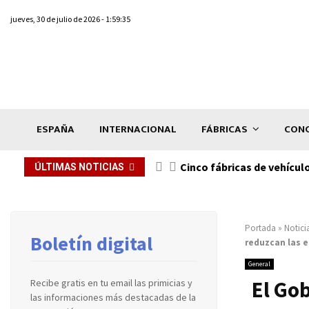
jueves, 30 de julio de 2026 - 1:59:35
ESPAÑA
INTERNACIONAL
FÁBRICAS
CONC
n de...
Cinco fábricas de vehícul
ÚLTIMAS NOTICIAS
Portada
»
Notici
Boletín digital
reduzcan las 
General
El Go
Recibe gratis en tu email las primicias y
las informaciones más destacadas de la