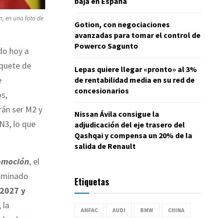
baja en España
n, en una foto de
Gotion, con negociaciones
avanzadas para tomar el control de
Powerco Sagunto
do hoy a
aquete de
Lepas quiere llegar «pronto» al 3%
e
de rentabilidad media en su red de
concesionarios
s,
rán ser M2 y
Nissan Ávila consigue la
N3, lo que
adjudicación del eje trasero del
Qashqai y compensa un 20% de la
salida de Renault
omoción
, el
ominado
Etiquetas
2027 y
, la
ANFAC
AUDI
BMW
CHINA