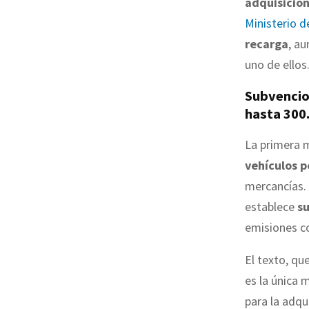
adquisició
Ministerio d
recarga
, au
uno de ellos
Subvencion
hasta 300
La primera m
vehículos 
mercancías. 
establece
su
emisiones co
El texto, qu
es la única 
para la adqu