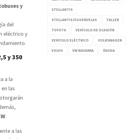
tobuses y
STELLANTIS
STELLANTIS FIGUERUELAS
TALLER
ía del
TOYOTA
VEHÍCULO DE OCASIÓN
n eléctrico y
VEHÍCULO ELÉCTRICO
VOLKSWAGEN
endamiento.
VOLVO
VW NAVARRA
ŠKODA
,5 y 350
a a la
 en las
 otorgarán
Además,
kW
.
ente a las