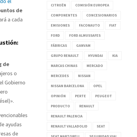
do el
CITROËN
COMISIÓN EUROPEA
puntos de
COMPONENTES
CONCESIONARIOS
ará a cada
EMISIONES
FACONAUTO
FIAT
FORD
FORD ALMUSSAFES
ustión:
FÁBRICAS
GANVAM
GRUPO RENAULT
HYUNDAI
KIA
g de
MARCAS CHINAS
MERCADO
ajeros o
MERCEDES
NISSAN
 el Gobierno
NISSAN BARCELONA
OPEL
cero
OPINIÓN
PERTE
PEUGEOT
ésel)».
PRODUCTO
RENAULT
vencionables
RENAULT PALENCIA
 de ayudas
RENAULT VALLADOLID
SEAT
resas de
SEAT MARTORELL
SEGURIDAD VIAL