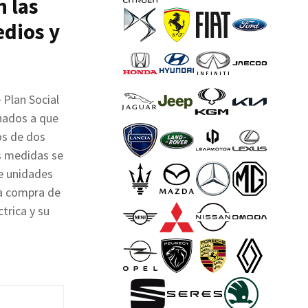
 las
edios y
 Plan Social
inados a que
os de dos
as medidas se
de unidades
la compra de
trica y su