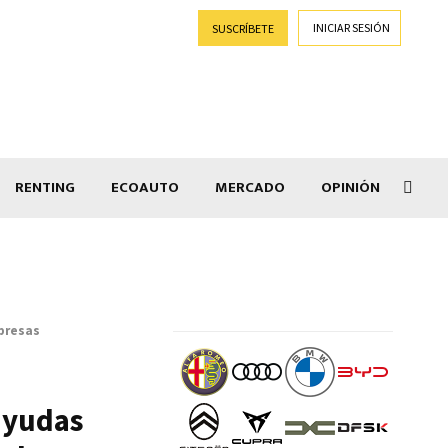
INICIAR SESIÓN
SUSCRÍBETE
RENTING
ECOAUTO
MERCADO
OPINIÓN
Goti
mpresas
ayudas