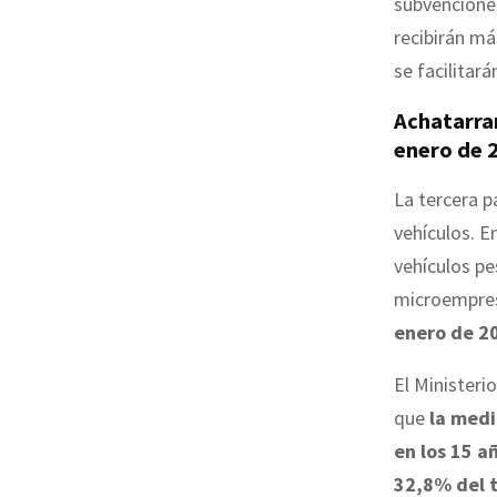
subvenciones
recibirán má
se facilitar
Achatarra
enero de 
La tercera p
vehículos. E
vehículos pe
microempres
enero de 2
El Ministeri
que
la medi
en los 15 a
32,8% del 