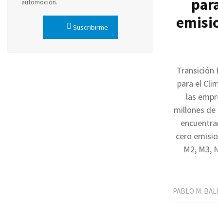
par
automoción.
emisio
Suscribirme
Transición 
para el Cli
las empr
millones de 
encuentran
cero emisio
M2, M3, N
PABLO M. BA