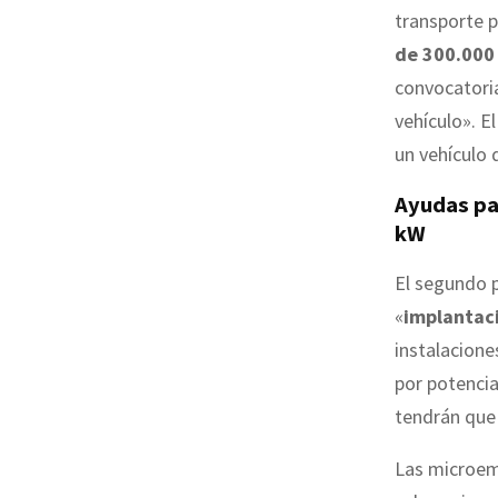
transporte p
de 300.000
convocatoria
vehículo». El
un vehículo
Ayudas pa
kW
El segundo p
«
implantaci
instalacione
por potenci
tendrán que
Las microemp