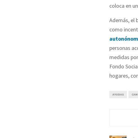
coloca en un
Además, el b
como incent
autonónom
personas ac
medidas po
Fondo Social
hogares, co
AYUDAS
CAM