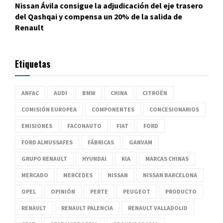
Nissan Ávila consigue la adjudicación del eje trasero
del Qashqai y compensa un 20% de la salida de
Renault
Etiquetas
ANFAC
AUDI
BMW
CHINA
CITROËN
COMISIÓN EUROPEA
COMPONENTES
CONCESIONARIOS
EMISIONES
FACONAUTO
FIAT
FORD
FORD ALMUSSAFES
FÁBRICAS
GANVAM
GRUPO RENAULT
HYUNDAI
KIA
MARCAS CHINAS
MERCADO
MERCEDES
NISSAN
NISSAN BARCELONA
OPEL
OPINIÓN
PERTE
PEUGEOT
PRODUCTO
RENAULT
RENAULT PALENCIA
RENAULT VALLADOLID