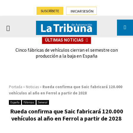
SUSCRÍBETE
INICIAR SESIÓN
PRIMARY
ÚLTIMAS NOTICIAS
MENU
 las
Cinco fábricas de vehículos cierran el semestre con
G
ión
producción a la baja en España
Portada
»
Noticias
»
Rueda confirma que Saic fabricará 120.000
vehículos al año en Ferrol a partir de 2028
España
Fábricas
General
Rueda confirma que Saic fabricará 120.000
vehículos al año en Ferrol a partir de 2028