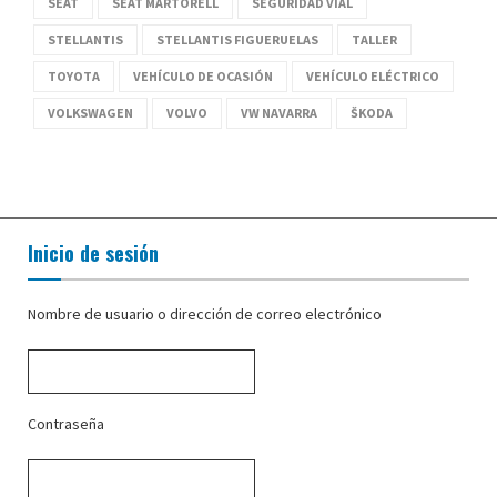
SEAT
SEAT MARTORELL
SEGURIDAD VIAL
STELLANTIS
STELLANTIS FIGUERUELAS
TALLER
TOYOTA
VEHÍCULO DE OCASIÓN
VEHÍCULO ELÉCTRICO
VOLKSWAGEN
VOLVO
VW NAVARRA
ŠKODA
Inicio de sesión
Nombre de usuario o dirección de correo electrónico
Contraseña