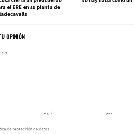
cosa cierra un preacuerdo
No hay nada como un 
ra el ERE en su planta de
ladecavalls
U OPINIÓN
ítica de protección de datos.