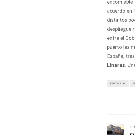
encomiable t
acuerdo en 
distintos po
despliegue r
entre el Gobi
puerto las n
España, tras
Linares
. Un
EDITORIAL
I