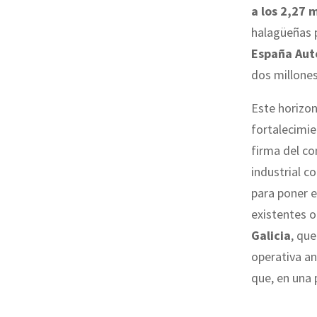
a los 2,27 
halagüeñas p
España Aut
dos millone
Este horizon
fortalecimie
firma del co
industrial c
para poner e
existentes o
Galicia
, qu
operativa an
que, en una 