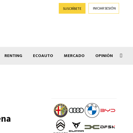
INICIAR SESIÓN
SUSCRÍBETE
RENTING
ECOAUTO
MERCADO
OPINIÓN
Goti
ena