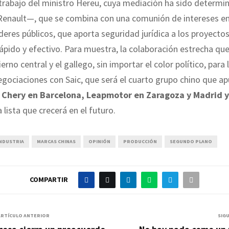
rabajo del ministro Hereu, cuya mediación ha sido determin
Renault—, que se combina con una comunión de intereses en
deres públicos, que aporta seguridad jurídica a los proyectos 
ápido y efectivo. Para muestra, la colaboración estrecha que
erno central y el gallego, sin importar el color político, para 
egociaciones con Saic, que será el cuarto grupo chino que a
Chery en Barcelona, Leapmotor en Zaragoza y Madrid y
a lista que crecerá en el futuro.
NDUSTRIA
MARCAS CHINAS
OPINIÓN
PRODUCCIÓN
SEGUNDO PLANO
COMPARTIR
ARTÍCULO ANTERIOR
SIG