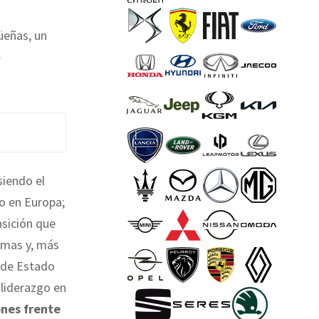
üeñas, un
.
 siendo el
o en Europa;
nsición que
imas y, más
o de Estado
 liderazgo en
ones frente