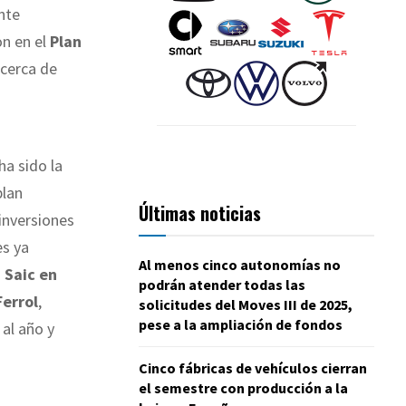
nte
n en el
Plan
 cerca de
ha sido la
plan
Últimas noticias
 inversiones
es ya
Al menos cinco autonomías no
a
Saic en
podrán atender todas las
Ferrol
,
solicitudes del Moves III de 2025,
pese a la ampliación de fondos
al año y
Cinco fábricas de vehículos cierran
el semestre con producción a la