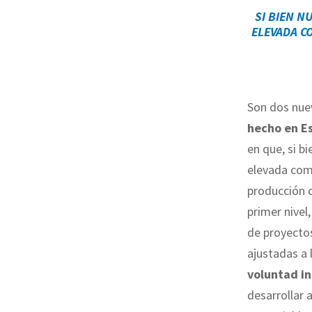
SI BIEN N
ELEVADA C
Son dos nue
hecho en E
en que, si b
elevada comp
producción 
primer nivel
de proyectos
ajustadas a
voluntad in
desarrollar 