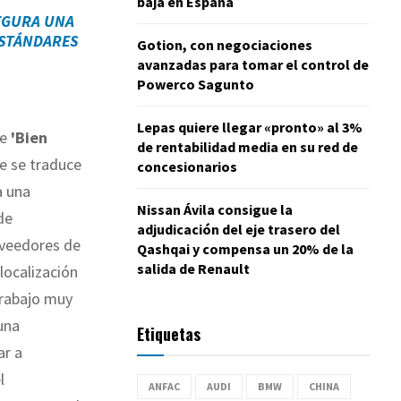
baja en España
SEGURA UNA
ESTÁNDARES
Gotion, con negociaciones
avanzadas para tomar el control de
Powerco Sagunto
Lepas quiere llegar «pronto» al 3%
ue
'Bien
de rentabilidad media en su red de
e se traduce
concesionarios
a una
Nissan Ávila consigue la
de
adjudicación del eje trasero del
oveedores de
Qashqai y compensa un 20% de la
salida de Renault
localización
trabajo muy
una
Etiquetas
ar a
l
ANFAC
AUDI
BMW
CHINA