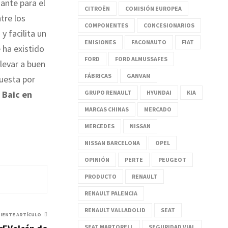
ante para el
CITROËN
COMISIÓN EUROPEA
tre los
COMPONENTES
CONCESIONARIOS
y facilita un
EMISIONES
FACONAUTO
FIAT
 ha existido
FORD
FORD ALMUSSAFES
llevar a buen
FÁBRICAS
GANVAM
puesta por
GRUPO RENAULT
HYUNDAI
KIA
 Baic en
MARCAS CHINAS
MERCADO
MERCEDES
NISSAN
NISSAN BARCELONA
OPEL
OPINIÓN
PERTE
PEUGEOT
PRODUCTO
RENAULT
RENAULT PALENCIA
RENAULT VALLADOLID
SEAT
UIENTE ARTÍCULO
SEAT MARTORELL
SEGURIDAD VIAL