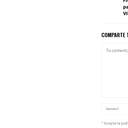
Fi
pa
Vi
COMPARTE T
* Acepto la pol