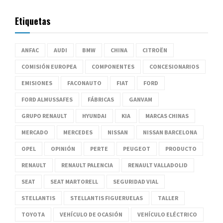
Etiquetas
ANFAC
AUDI
BMW
CHINA
CITROËN
COMISIÓN EUROPEA
COMPONENTES
CONCESIONARIOS
EMISIONES
FACONAUTO
FIAT
FORD
FORD ALMUSSAFES
FÁBRICAS
GANVAM
GRUPO RENAULT
HYUNDAI
KIA
MARCAS CHINAS
MERCADO
MERCEDES
NISSAN
NISSAN BARCELONA
OPEL
OPINIÓN
PERTE
PEUGEOT
PRODUCTO
RENAULT
RENAULT PALENCIA
RENAULT VALLADOLID
SEAT
SEAT MARTORELL
SEGURIDAD VIAL
STELLANTIS
STELLANTIS FIGUERUELAS
TALLER
TOYOTA
VEHÍCULO DE OCASIÓN
VEHÍCULO ELÉCTRICO