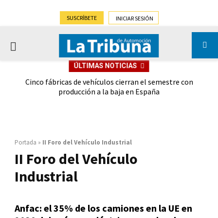
SUSCRÍBETE
INICIAR SESIÓN
PRIMARY
ÚLTIMAS NOTICIAS
MENU
 las
Cinco fábricas de vehículos cierran el semestre con
G
ión
producción a la baja en España
Portada
»
II Foro del Vehículo Industrial
II Foro del Vehículo
Industrial
Anfac: el 35% de los camiones en la UE en