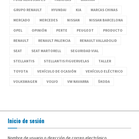
GRUPO RENAULT
HYUNDAI
KIA
MARCAS CHINAS
MERCADO
MERCEDES
NISSAN
NISSAN BARCELONA
OPEL
OPINIÓN
PERTE
PEUGEOT
PRODUCTO
RENAULT
RENAULT PALENCIA
RENAULT VALLADOLID
SEAT
SEAT MARTORELL
SEGURIDAD VIAL
STELLANTIS
STELLANTIS FIGUERUELAS
TALLER
TOYOTA
VEHÍCULO DE OCASIÓN
VEHÍCULO ELÉCTRICO
VOLKSWAGEN
VOLVO
VW NAVARRA
ŠKODA
Inicio de sesión
Nombre de usuario o dirección de correo electrónico