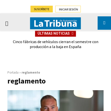
SUSCRÍBETE
INICIAR SESIÓN
PRIMARY
ÚLTIMAS NOTICIAS
MENU
 las
Cinco fábricas de vehículos cierran el semestre con
G
ión
producción a la baja en España
Portada
»
reglamento
reglamento