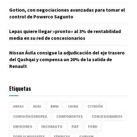
Gotion, con negociaciones avanzadas para tomar el
control de Powerco Sagunto
Lepas quiere llegar «pronto» al 3% de rentabilidad
media en su red de concesionarios
Nissan Ávila consigue la adjudicación del eje trasero
del Qashqai y compensa un 20% de la salida de
Renault
Etiquetas
ANFAC
AUDI
BMW
CHINA
CITROËN
COMISIÓN EUROPEA
COMPONENTES
CONCESIONARIOS
EMISIONES
FACONAUTO
FIAT
FORD
FORD ALMUSSAFES
FÁBRICAS
GANVAM