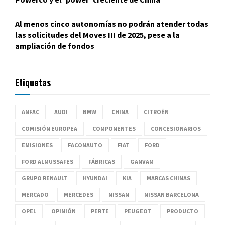
Al menos cinco autonomías no podrán atender todas
las solicitudes del Moves III de 2025, pese a la
ampliación de fondos
Etiquetas
ANFAC
AUDI
BMW
CHINA
CITROËN
COMISIÓN EUROPEA
COMPONENTES
CONCESIONARIOS
EMISIONES
FACONAUTO
FIAT
FORD
FORD ALMUSSAFES
FÁBRICAS
GANVAM
GRUPO RENAULT
HYUNDAI
KIA
MARCAS CHINAS
MERCADO
MERCEDES
NISSAN
NISSAN BARCELONA
OPEL
OPINIÓN
PERTE
PEUGEOT
PRODUCTO