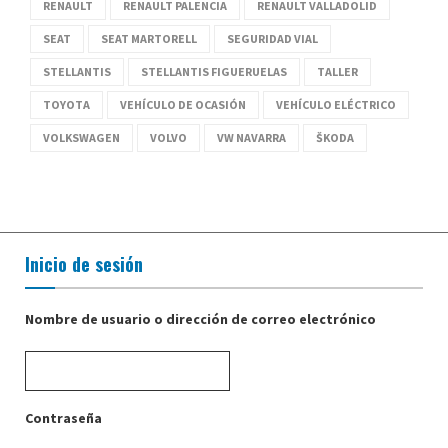
RENAULT
RENAULT PALENCIA
RENAULT VALLADOLID
SEAT
SEAT MARTORELL
SEGURIDAD VIAL
STELLANTIS
STELLANTIS FIGUERUELAS
TALLER
TOYOTA
VEHÍCULO DE OCASIÓN
VEHÍCULO ELÉCTRICO
VOLKSWAGEN
VOLVO
VW NAVARRA
ŠKODA
Inicio de sesión
Nombre de usuario o dirección de correo electrónico
Contraseña