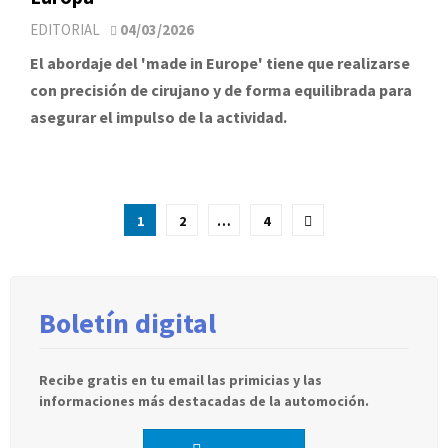
EDITORIAL
04/03/2026
El abordaje del 'made in Europe' tiene que realizarse
con precisión de cirujano y de forma equilibrada para
asegurar el impulso de la actividad.
Paginación
1
2
…
4
de
entradas
Boletín digital
Recibe gratis en tu email las primicias y las
informaciones más destacadas de la automoción.