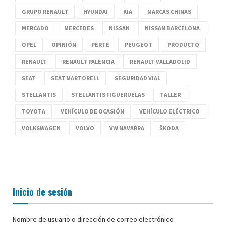
GRUPO RENAULT
HYUNDAI
KIA
MARCAS CHINAS
MERCADO
MERCEDES
NISSAN
NISSAN BARCELONA
OPEL
OPINIÓN
PERTE
PEUGEOT
PRODUCTO
RENAULT
RENAULT PALENCIA
RENAULT VALLADOLID
SEAT
SEAT MARTORELL
SEGURIDAD VIAL
STELLANTIS
STELLANTIS FIGUERUELAS
TALLER
TOYOTA
VEHÍCULO DE OCASIÓN
VEHÍCULO ELÉCTRICO
VOLKSWAGEN
VOLVO
VW NAVARRA
ŠKODA
Inicio de sesión
Nombre de usuario o dirección de correo electrónico