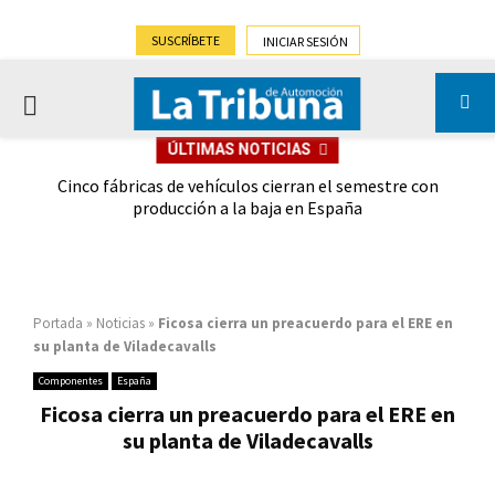
SUSCRÍBETE
INICIAR SESIÓN
PRIMARY
ÚLTIMAS NOTICIAS
MENU
 las
Cinco fábricas de vehículos cierran el semestre con
G
ión
producción a la baja en España
Portada
»
Noticias
»
Ficosa cierra un preacuerdo para el ERE en
su planta de Viladecavalls
Componentes
España
Ficosa cierra un preacuerdo para el ERE en
su planta de Viladecavalls