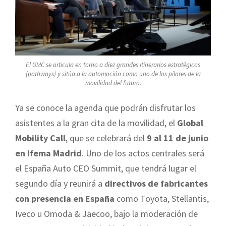
El GMC se articula en torno a diez grandes itinerarios estratégicos
(pathways) y sitúa a la automoción como uno de los pilares de la
movilidad del futuro.
Ya se conoce la agenda que podrán disfrutar los
asistentes a la gran cita de la movilidad, el
Global
Mobility Call
, que se celebrará del
9 al 11 de junio
en Ifema Madrid
. Uno de los actos centrales será
el España Auto CEO Summit, que tendrá lugar el
segundo día y reunirá a
directivos de fabricantes
con presencia en España
como Toyota, Stellantis,
Iveco u Omoda & Jaecoo, bajo la moderación de