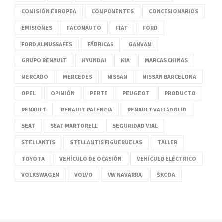
COMISIÓN EUROPEA
COMPONENTES
CONCESIONARIOS
EMISIONES
FACONAUTO
FIAT
FORD
FORD ALMUSSAFES
FÁBRICAS
GANVAM
GRUPO RENAULT
HYUNDAI
KIA
MARCAS CHINAS
MERCADO
MERCEDES
NISSAN
NISSAN BARCELONA
OPEL
OPINIÓN
PERTE
PEUGEOT
PRODUCTO
RENAULT
RENAULT PALENCIA
RENAULT VALLADOLID
SEAT
SEAT MARTORELL
SEGURIDAD VIAL
STELLANTIS
STELLANTIS FIGUERUELAS
TALLER
TOYOTA
VEHÍCULO DE OCASIÓN
VEHÍCULO ELÉCTRICO
VOLKSWAGEN
VOLVO
VW NAVARRA
ŠKODA