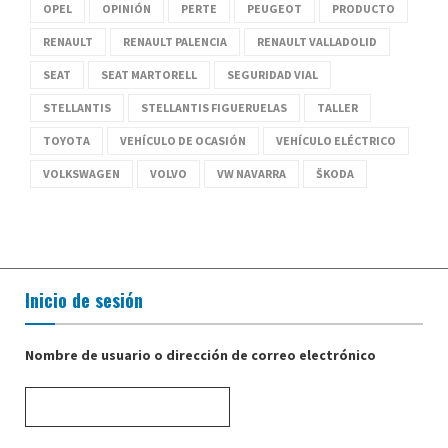
OPEL
OPINIÓN
PERTE
PEUGEOT
PRODUCTO
RENAULT
RENAULT PALENCIA
RENAULT VALLADOLID
SEAT
SEAT MARTORELL
SEGURIDAD VIAL
STELLANTIS
STELLANTIS FIGUERUELAS
TALLER
TOYOTA
VEHÍCULO DE OCASIÓN
VEHÍCULO ELÉCTRICO
VOLKSWAGEN
VOLVO
VW NAVARRA
ŠKODA
Inicio de sesión
Nombre de usuario o dirección de correo electrónico