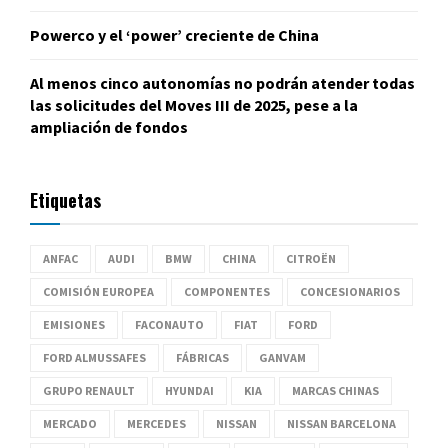
Powerco y el ‘power’ creciente de China
Al menos cinco autonomías no podrán atender todas
las solicitudes del Moves III de 2025, pese a la
ampliación de fondos
Etiquetas
ANFAC
AUDI
BMW
CHINA
CITROËN
COMISIÓN EUROPEA
COMPONENTES
CONCESIONARIOS
EMISIONES
FACONAUTO
FIAT
FORD
FORD ALMUSSAFES
FÁBRICAS
GANVAM
GRUPO RENAULT
HYUNDAI
KIA
MARCAS CHINAS
MERCADO
MERCEDES
NISSAN
NISSAN BARCELONA