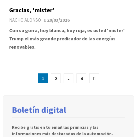
Gracias, 'mister'
NACHO ALONSO
20/03/2026
Con su gorra, hoy blanca, hoy roja, es usted 'mister'
Trump el más grande predicador de las energías
renovables.
Paginación
1
2
…
4
de
entradas
Boletín digital
Recibe gratis en tu email las primicias y las
informaciones más destacadas de la automoción.