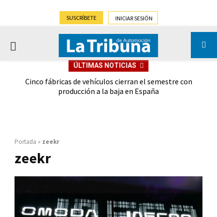
SUSCRÍBETE
INICIAR SESIÓN
PRIMARY
ÚLTIMAS NOTICIAS
MENU
 las
Cinco fábricas de vehículos cierran el semestre con
G
ión
producción a la baja en España
Portada
»
zeekr
zeekr