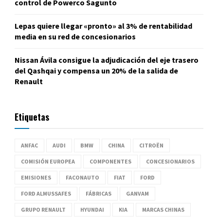
control de Powerco Sagunto
Lepas quiere llegar «pronto» al 3% de rentabilidad
media en su red de concesionarios
Nissan Ávila consigue la adjudicación del eje trasero
del Qashqai y compensa un 20% de la salida de
Renault
Etiquetas
ANFAC
AUDI
BMW
CHINA
CITROËN
COMISIÓN EUROPEA
COMPONENTES
CONCESIONARIOS
EMISIONES
FACONAUTO
FIAT
FORD
FORD ALMUSSAFES
FÁBRICAS
GANVAM
GRUPO RENAULT
HYUNDAI
KIA
MARCAS CHINAS