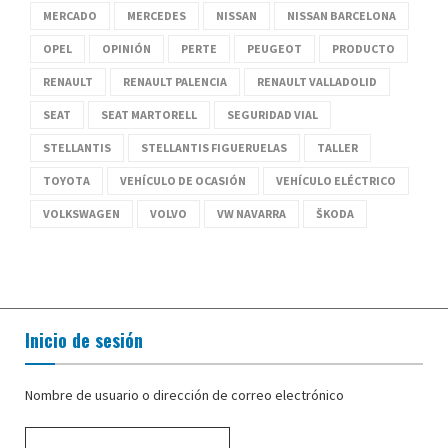
MERCADO
MERCEDES
NISSAN
NISSAN BARCELONA
OPEL
OPINIÓN
PERTE
PEUGEOT
PRODUCTO
RENAULT
RENAULT PALENCIA
RENAULT VALLADOLID
SEAT
SEAT MARTORELL
SEGURIDAD VIAL
STELLANTIS
STELLANTIS FIGUERUELAS
TALLER
TOYOTA
VEHÍCULO DE OCASIÓN
VEHÍCULO ELÉCTRICO
VOLKSWAGEN
VOLVO
VW NAVARRA
ŠKODA
Inicio de sesión
Nombre de usuario o dirección de correo electrónico