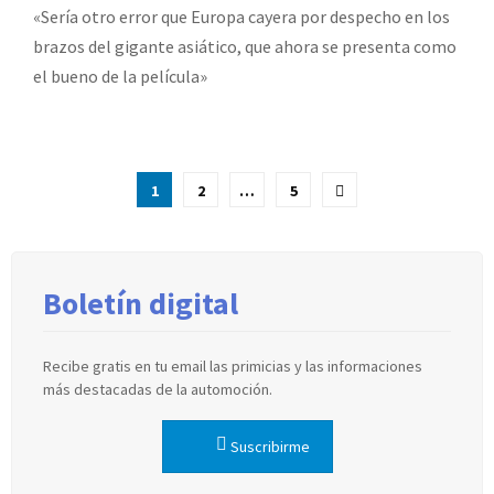
«Sería otro error que Europa cayera por despecho en los
brazos del gigante asiático, que ahora se presenta como
el bueno de la película»
Paginación
1
2
…
5
de
entradas
Boletín digital
Recibe gratis en tu email las primicias y las informaciones
más destacadas de la automoción.
Suscribirme