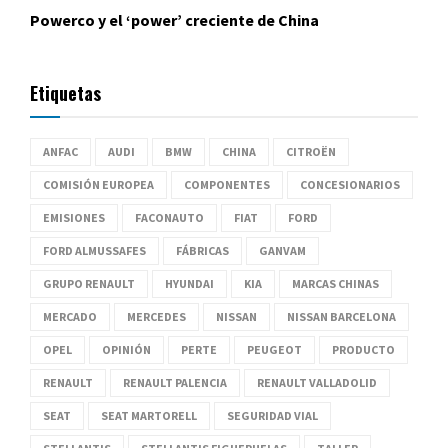
Powerco y el ‘power’ creciente de China
Etiquetas
ANFAC
AUDI
BMW
CHINA
CITROËN
COMISIÓN EUROPEA
COMPONENTES
CONCESIONARIOS
EMISIONES
FACONAUTO
FIAT
FORD
FORD ALMUSSAFES
FÁBRICAS
GANVAM
GRUPO RENAULT
HYUNDAI
KIA
MARCAS CHINAS
MERCADO
MERCEDES
NISSAN
NISSAN BARCELONA
OPEL
OPINIÓN
PERTE
PEUGEOT
PRODUCTO
RENAULT
RENAULT PALENCIA
RENAULT VALLADOLID
SEAT
SEAT MARTORELL
SEGURIDAD VIAL