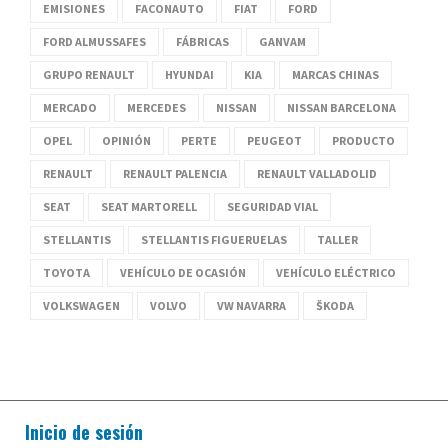
EMISIONES
FACONAUTO
FIAT
FORD
FORD ALMUSSAFES
FÁBRICAS
GANVAM
GRUPO RENAULT
HYUNDAI
KIA
MARCAS CHINAS
MERCADO
MERCEDES
NISSAN
NISSAN BARCELONA
OPEL
OPINIÓN
PERTE
PEUGEOT
PRODUCTO
RENAULT
RENAULT PALENCIA
RENAULT VALLADOLID
SEAT
SEAT MARTORELL
SEGURIDAD VIAL
STELLANTIS
STELLANTIS FIGUERUELAS
TALLER
TOYOTA
VEHÍCULO DE OCASIÓN
VEHÍCULO ELÉCTRICO
VOLKSWAGEN
VOLVO
VW NAVARRA
ŠKODA
Inicio de sesión