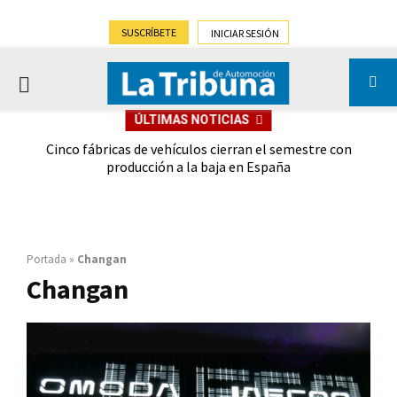
SUSCRÍBETE
INICIAR SESIÓN
PRIMARY
ÚLTIMAS NOTICIAS
MENU
 las
Cinco fábricas de vehículos cierran el semestre con
G
ión
producción a la baja en España
Portada
»
Changan
Changan