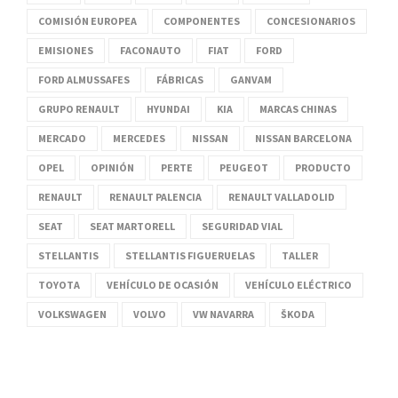
COMISIÓN EUROPEA
COMPONENTES
CONCESIONARIOS
EMISIONES
FACONAUTO
FIAT
FORD
FORD ALMUSSAFES
FÁBRICAS
GANVAM
GRUPO RENAULT
HYUNDAI
KIA
MARCAS CHINAS
MERCADO
MERCEDES
NISSAN
NISSAN BARCELONA
OPEL
OPINIÓN
PERTE
PEUGEOT
PRODUCTO
RENAULT
RENAULT PALENCIA
RENAULT VALLADOLID
SEAT
SEAT MARTORELL
SEGURIDAD VIAL
STELLANTIS
STELLANTIS FIGUERUELAS
TALLER
TOYOTA
VEHÍCULO DE OCASIÓN
VEHÍCULO ELÉCTRICO
VOLKSWAGEN
VOLVO
VW NAVARRA
ŠKODA