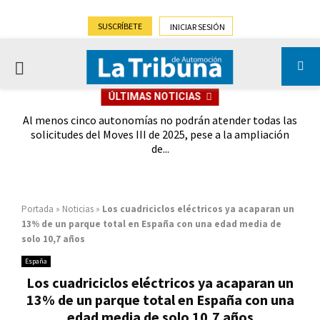
SUSCRÍBETE
INICIAR SESIÓN
PRIMARY
ÚLTIMAS NOTICIAS
MENU
 del
Al menos cinco autonomías no podrán atender todas las
C
lt
solicitudes del Moves III de 2025, pese a la ampliación
de...
Portada
»
Noticias
»
Los cuadriciclos eléctricos ya acaparan un
13% de un parque total en España con una edad media de
solo 10,7 años
España
Los cuadriciclos eléctricos ya acaparan un
13% de un parque total en España con una
edad media de solo 10,7 años