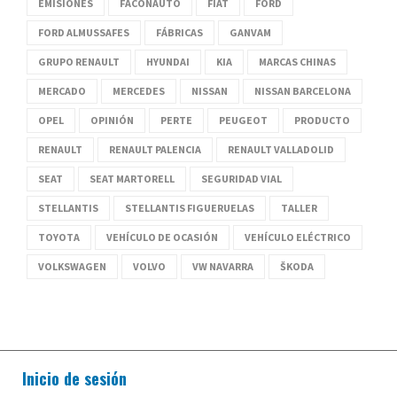
EMISIONES
FACONAUTO
FIAT
FORD
FORD ALMUSSAFES
FÁBRICAS
GANVAM
GRUPO RENAULT
HYUNDAI
KIA
MARCAS CHINAS
MERCADO
MERCEDES
NISSAN
NISSAN BARCELONA
OPEL
OPINIÓN
PERTE
PEUGEOT
PRODUCTO
RENAULT
RENAULT PALENCIA
RENAULT VALLADOLID
SEAT
SEAT MARTORELL
SEGURIDAD VIAL
STELLANTIS
STELLANTIS FIGUERUELAS
TALLER
TOYOTA
VEHÍCULO DE OCASIÓN
VEHÍCULO ELÉCTRICO
VOLKSWAGEN
VOLVO
VW NAVARRA
ŠKODA
Inicio de sesión