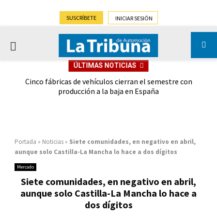
SUSCRÍBETE
INICIAR SESIÓN
PRIMARY
ÚLTIMAS NOTICIAS
MENU
 las
Cinco fábricas de vehículos cierran el semestre con
G
ión
producción a la baja en España
Portada
»
Noticias
»
Siete comunidades, en negativo en abril,
aunque solo Castilla-La Mancha lo hace a dos dígitos
Mercado
Siete comunidades, en negativo en abril,
aunque solo Castilla-La Mancha lo hace a
dos dígitos