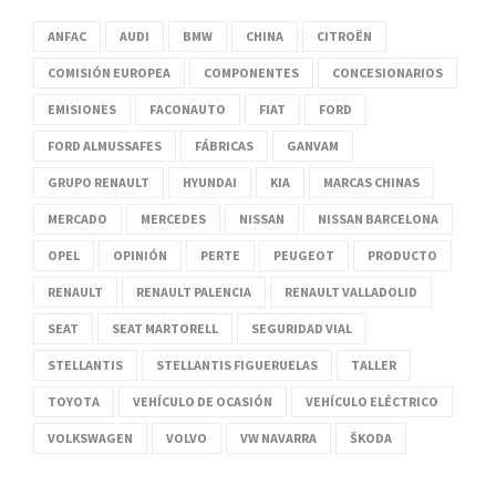
ANFAC
AUDI
BMW
CHINA
CITROËN
COMISIÓN EUROPEA
COMPONENTES
CONCESIONARIOS
EMISIONES
FACONAUTO
FIAT
FORD
FORD ALMUSSAFES
FÁBRICAS
GANVAM
GRUPO RENAULT
HYUNDAI
KIA
MARCAS CHINAS
MERCADO
MERCEDES
NISSAN
NISSAN BARCELONA
OPEL
OPINIÓN
PERTE
PEUGEOT
PRODUCTO
RENAULT
RENAULT PALENCIA
RENAULT VALLADOLID
SEAT
SEAT MARTORELL
SEGURIDAD VIAL
STELLANTIS
STELLANTIS FIGUERUELAS
TALLER
TOYOTA
VEHÍCULO DE OCASIÓN
VEHÍCULO ELÉCTRICO
VOLKSWAGEN
VOLVO
VW NAVARRA
ŠKODA