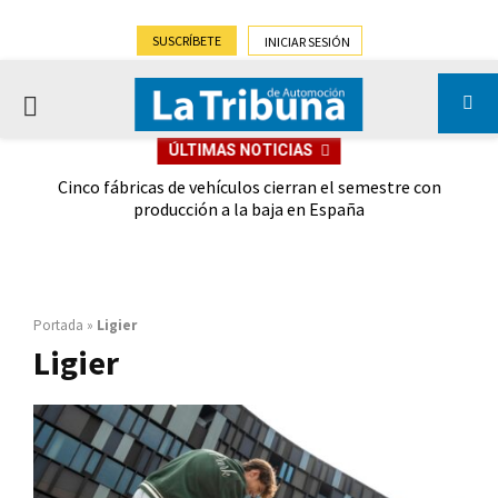
SUSCRÍBETE
INICIAR SESIÓN
PRIMARY
ÚLTIMAS NOTICIAS
MENU
 las
Cinco fábricas de vehículos cierran el semestre con
G
ión
producción a la baja en España
Portada
»
Ligier
Ligier