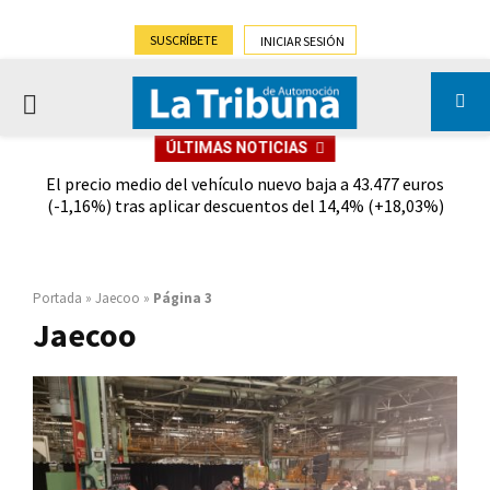
SUSCRÍBETE
INICIAR SESIÓN
PRIMARY
ÚLTIMAS NOTICIAS
MENU
 el
El precio medio del vehículo nuevo baja a 43.477 euros
El C
(-1,16%) tras aplicar descuentos del 14,4% (+18,03%)
Portada
»
Jaecoo
»
Página 3
Jaecoo