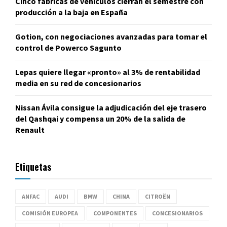
Cinco fábricas de vehículos cierran el semestre con
producción a la baja en España
Gotion, con negociaciones avanzadas para tomar el
control de Powerco Sagunto
Lepas quiere llegar «pronto» al 3% de rentabilidad
media en su red de concesionarios
Nissan Ávila consigue la adjudicación del eje trasero
del Qashqai y compensa un 20% de la salida de
Renault
Etiquetas
ANFAC
AUDI
BMW
CHINA
CITROËN
COMISIÓN EUROPEA
COMPONENTES
CONCESIONARIOS