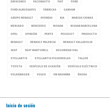
EMISIONES
FACONAUTO
FIAT
FORD
FORD ALMUSSAFES
FÁBRICAS
GANVAM
GRUPO RENAULT
HYUNDAI
KIA
MARCAS CHINAS
MERCADO
MERCEDES
NISSAN
NISSAN BARCELONA
OPEL
OPINIÓN
PERTE
PEUGEOT
PRODUCTO
RENAULT
RENAULT PALENCIA
RENAULT VALLADOLID
SEAT
SEAT MARTORELL
SEGURIDAD VIAL
STELLANTIS
STELLANTIS FIGUERUELAS
TALLER
TOYOTA
VEHÍCULO DE OCASIÓN
VEHÍCULO ELÉCTRICO
VOLKSWAGEN
VOLVO
VW NAVARRA
ŠKODA
Inicio de sesión