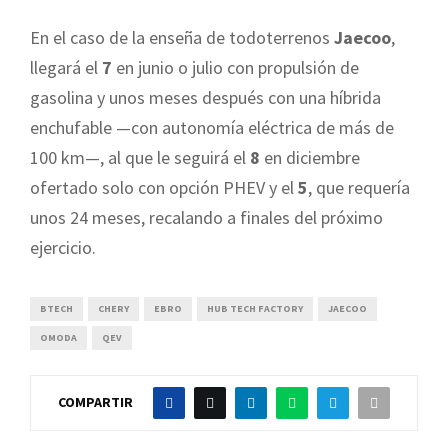
En el caso de la enseña de todoterrenos
Jaecoo
,
llegará el
7
en junio o julio con propulsión de
gasolina y unos meses después con una híbrida
enchufable —con autonomía eléctrica de más de
100 km—, al que le seguirá el
8
en diciembre
ofertado solo con opción PHEV y el
5
, que requería
unos 24 meses, recalando a finales del próximo
ejercicio.
BTECH
CHERY
EBRO
HUB TECH FACTORY
JAECOO
OMODA
QEV
COMPARTIR