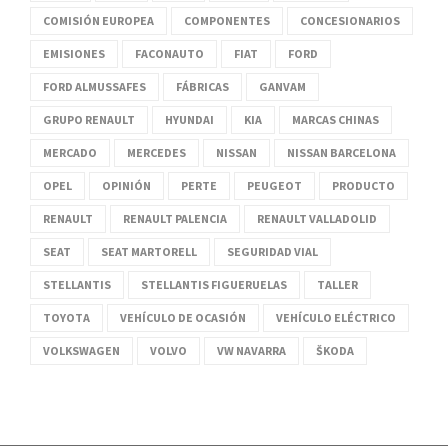
COMISIÓN EUROPEA
COMPONENTES
CONCESIONARIOS
EMISIONES
FACONAUTO
FIAT
FORD
FORD ALMUSSAFES
FÁBRICAS
GANVAM
GRUPO RENAULT
HYUNDAI
KIA
MARCAS CHINAS
MERCADO
MERCEDES
NISSAN
NISSAN BARCELONA
OPEL
OPINIÓN
PERTE
PEUGEOT
PRODUCTO
RENAULT
RENAULT PALENCIA
RENAULT VALLADOLID
SEAT
SEAT MARTORELL
SEGURIDAD VIAL
STELLANTIS
STELLANTIS FIGUERUELAS
TALLER
TOYOTA
VEHÍCULO DE OCASIÓN
VEHÍCULO ELÉCTRICO
VOLKSWAGEN
VOLVO
VW NAVARRA
ŠKODA