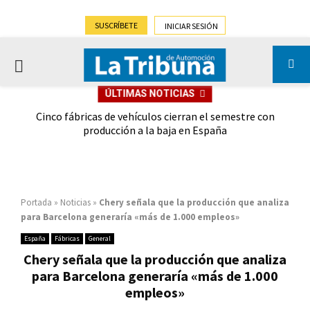
SUSCRÍBETE
INICIAR SESIÓN
PRIMARY
ÚLTIMAS NOTICIAS
MENU
 las
Cinco fábricas de vehículos cierran el semestre con
G
ión
producción a la baja en España
Portada
»
Noticias
»
Chery señala que la producción que analiza
para Barcelona generaría «más de 1.000 empleos»
España
Fábricas
General
Chery señala que la producción que analiza
para Barcelona generaría «más de 1.000
empleos»