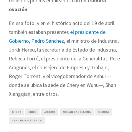
recibidos por los empleados con una
sonora
ovación
.
En esa foto, y en el histórico acto del 19 de abril,
también estaban presentes
el presidente del
Gobierno, Pedro Sánchez
, el ministro de Industria,
Jordi Hereu, la secretaria de Estado de Industria,
Rebeca Torró, el presidente de la Generalitat, Pere
Aragonès, el consejero de Empresa y Trabajo,
Roger Torrent, y el vicegobernador de Anhui —
donde se ubica la sede de Chery en Wuhu—, Shan
Xiangqian, entre otros.
CHERY
EBRO
JAECOO
NISSAN BARCELONA
OMODA
VEHÍCULO ELÉCTRICO