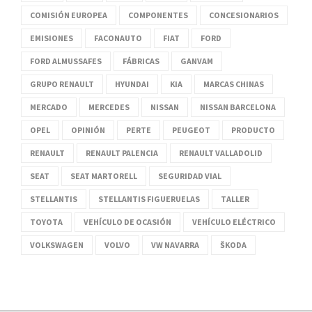
COMISIÓN EUROPEA
COMPONENTES
CONCESIONARIOS
EMISIONES
FACONAUTO
FIAT
FORD
FORD ALMUSSAFES
FÁBRICAS
GANVAM
GRUPO RENAULT
HYUNDAI
KIA
MARCAS CHINAS
MERCADO
MERCEDES
NISSAN
NISSAN BARCELONA
OPEL
OPINIÓN
PERTE
PEUGEOT
PRODUCTO
RENAULT
RENAULT PALENCIA
RENAULT VALLADOLID
SEAT
SEAT MARTORELL
SEGURIDAD VIAL
STELLANTIS
STELLANTIS FIGUERUELAS
TALLER
TOYOTA
VEHÍCULO DE OCASIÓN
VEHÍCULO ELÉCTRICO
VOLKSWAGEN
VOLVO
VW NAVARRA
ŠKODA