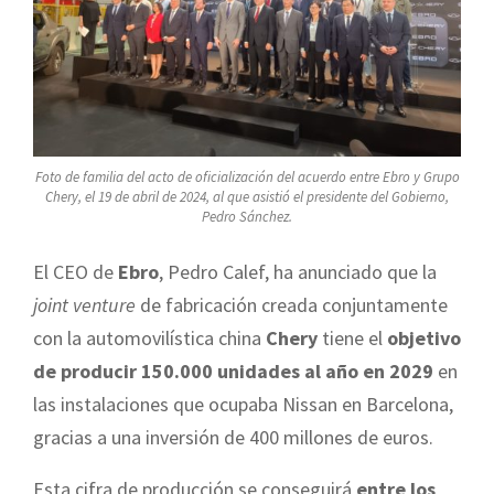
Foto de familia del acto de oficialización del acuerdo entre Ebro y Grupo
Chery, el 19 de abril de 2024, al que asistió el presidente del Gobierno,
Pedro Sánchez.
El CEO de
Ebro
, Pedro Calef, ha anunciado que la
joint venture
de fabricación creada conjuntamente
con la automovilística china
Chery
tiene el
objetivo
de producir 150.000 unidades al año en 2029
en
las instalaciones que ocupaba Nissan en Barcelona,
gracias a una inversión de 400 millones de euros.
Esta cifra de producción se conseguirá
entre los