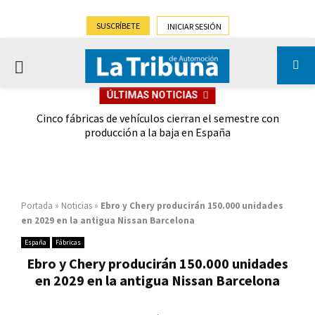
SUSCRÍBETE
INICIAR SESIÓN
PRIMARY
ÚLTIMAS NOTICIAS
MENU
 las
Cinco fábricas de vehículos cierran el semestre con
G
ión
producción a la baja en España
Portada
»
Noticias
»
Ebro y Chery producirán 150.000 unidades
en 2029 en la antigua Nissan Barcelona
España
Fábricas
Ebro y Chery producirán 150.000 unidades
en 2029 en la antigua Nissan Barcelona