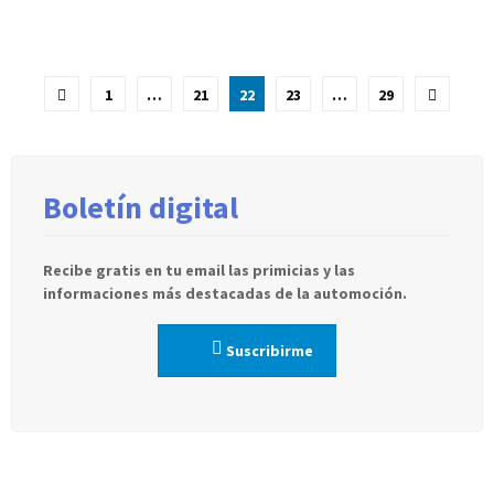
Paginación
1
…
21
22
23
…
29
de
entradas
Boletín digital
Recibe gratis en tu email las primicias y las
informaciones más destacadas de la automoción.
Suscribirme