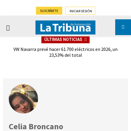
SUSCRÍBETE
INICIAR SESIÓN
PRIMARY
ÚLTIMAS NOTICIAS
MENU
ro
VW Navarra prevé hacer 61.700 eléctricos en 2026, un
Ma
23,53% del total
las
Celia Broncano