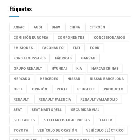
Etiquetas
ANFAC
AUDI
BMW
CHINA
CITROËN
COMISIÓN EUROPEA
COMPONENTES
CONCESIONARIOS
EMISIONES
FACONAUTO
FIAT
FORD
FORD ALMUSSAFES
FÁBRICAS
GANVAM
GRUPO RENAULT
HYUNDAI
KIA
MARCAS CHINAS
MERCADO
MERCEDES
NISSAN
NISSAN BARCELONA
OPEL
OPINIÓN
PERTE
PEUGEOT
PRODUCTO
RENAULT
RENAULT PALENCIA
RENAULT VALLADOLID
SEAT
SEAT MARTORELL
SEGURIDAD VIAL
STELLANTIS
STELLANTIS FIGUERUELAS
TALLER
TOYOTA
VEHÍCULO DE OCASIÓN
VEHÍCULO ELÉCTRICO