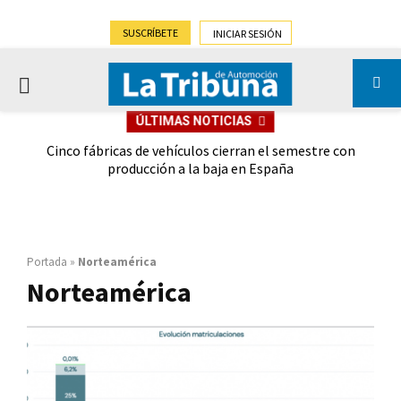
SUSCRÍBETE
INICIAR SESIÓN
PRIMARY
ÚLTIMAS NOTICIAS
MENU
 las
Cinco fábricas de vehículos cierran el semestre con
G
ión
producción a la baja en España
Portada
»
Norteamérica
Norteamérica