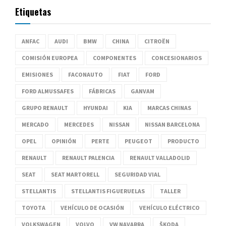
Etiquetas
ANFAC
AUDI
BMW
CHINA
CITROËN
COMISIÓN EUROPEA
COMPONENTES
CONCESIONARIOS
EMISIONES
FACONAUTO
FIAT
FORD
FORD ALMUSSAFES
FÁBRICAS
GANVAM
GRUPO RENAULT
HYUNDAI
KIA
MARCAS CHINAS
MERCADO
MERCEDES
NISSAN
NISSAN BARCELONA
OPEL
OPINIÓN
PERTE
PEUGEOT
PRODUCTO
RENAULT
RENAULT PALENCIA
RENAULT VALLADOLID
SEAT
SEAT MARTORELL
SEGURIDAD VIAL
STELLANTIS
STELLANTIS FIGUERUELAS
TALLER
TOYOTA
VEHÍCULO DE OCASIÓN
VEHÍCULO ELÉCTRICO
VOLKSWAGEN
VOLVO
VW NAVARRA
ŠKODA