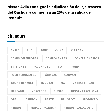
Nissan Ávila consigue la adjudicación del eje trasero
del Qashqai y compensa un 20% de la salida de
Renault
Etiquetas
ANFAC
AUDI
BMW
CHINA
CITROËN
COMISIÓN EUROPEA
COMPONENTES
CONCESIONARIOS
EMISIONES
FACONAUTO
FIAT
FORD
FORD ALMUSSAFES
FÁBRICAS
GANVAM
GRUPO RENAULT
HYUNDAI
KIA
MARCAS CHINAS
MERCADO
MERCEDES
NISSAN
NISSAN BARCELONA
OPEL
OPINIÓN
PERTE
PEUGEOT
PRODUCTO
RENAULT
RENAULT PALENCIA
RENAULT VALLADOLID