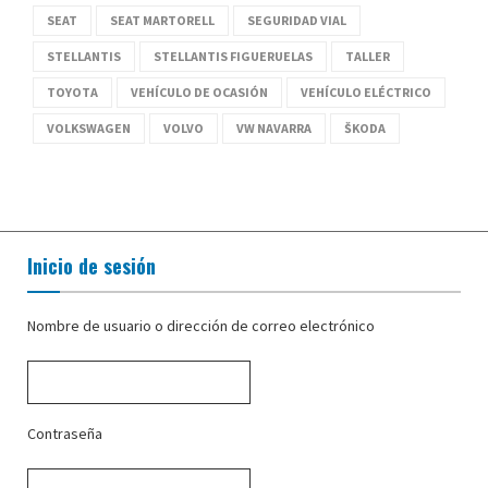
SEAT
SEAT MARTORELL
SEGURIDAD VIAL
STELLANTIS
STELLANTIS FIGUERUELAS
TALLER
TOYOTA
VEHÍCULO DE OCASIÓN
VEHÍCULO ELÉCTRICO
VOLKSWAGEN
VOLVO
VW NAVARRA
ŠKODA
Inicio de sesión
Nombre de usuario o dirección de correo electrónico
Contraseña