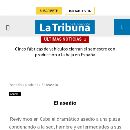
SUSCRÍBETE
INICIAR SESIÓN
PRIMARY
ÚLTIMAS NOTICIAS
MENU
 las
Cinco fábricas de vehículos cierran el semestre con
G
ión
producción a la baja en España
Portada
»
Noticias
»
El asedio
General
El asedio
Revivimos en Cuba el dramático asedio a una plaza
condenando a la sed, hambre y enfermedades a sus