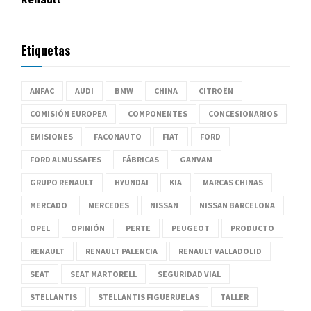
Etiquetas
ANFAC
AUDI
BMW
CHINA
CITROËN
COMISIÓN EUROPEA
COMPONENTES
CONCESIONARIOS
EMISIONES
FACONAUTO
FIAT
FORD
FORD ALMUSSAFES
FÁBRICAS
GANVAM
GRUPO RENAULT
HYUNDAI
KIA
MARCAS CHINAS
MERCADO
MERCEDES
NISSAN
NISSAN BARCELONA
OPEL
OPINIÓN
PERTE
PEUGEOT
PRODUCTO
RENAULT
RENAULT PALENCIA
RENAULT VALLADOLID
SEAT
SEAT MARTORELL
SEGURIDAD VIAL
STELLANTIS
STELLANTIS FIGUERUELAS
TALLER