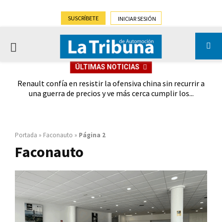
SUSCRÍBETE
INICIAR SESIÓN
PRIMARY
ÚLTIMAS NOTICIAS
MENU
oches
Renault confía en resistir la ofensiva china sin recurrir a
Ebro
028
una guerra de precios y ve más cerca cumplir los...
Portada
»
Faconauto
»
Página 2
Faconauto