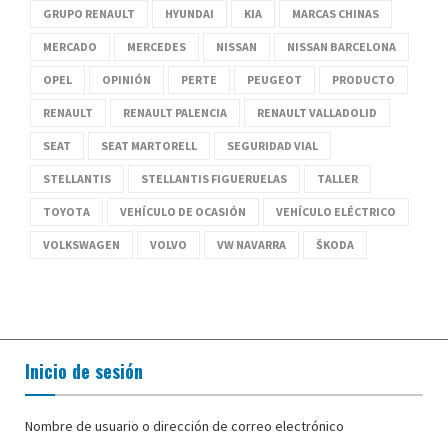
GRUPO RENAULT
HYUNDAI
KIA
MARCAS CHINAS
MERCADO
MERCEDES
NISSAN
NISSAN BARCELONA
OPEL
OPINIÓN
PERTE
PEUGEOT
PRODUCTO
RENAULT
RENAULT PALENCIA
RENAULT VALLADOLID
SEAT
SEAT MARTORELL
SEGURIDAD VIAL
STELLANTIS
STELLANTIS FIGUERUELAS
TALLER
TOYOTA
VEHÍCULO DE OCASIÓN
VEHÍCULO ELÉCTRICO
VOLKSWAGEN
VOLVO
VW NAVARRA
ŠKODA
Inicio de sesión
Nombre de usuario o dirección de correo electrónico