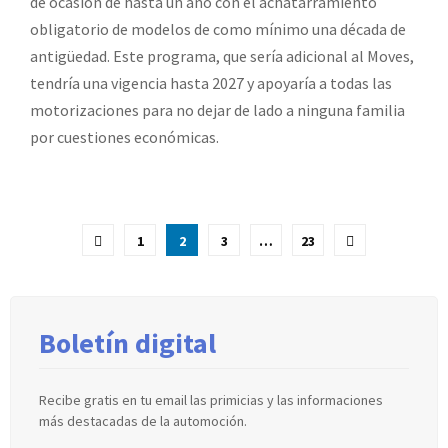
de ocasión de hasta un año con el achatarramiento
obligatorio de modelos de como mínimo una década de
antigüedad. Este programa, que sería adicional al Moves,
tendría una vigencia hasta 2027 y apoyaría a todas las
motorizaciones para no dejar de lado a ninguna familia
por cuestiones económicas.
Paginación
1
2
3
…
23
de
entradas
Boletín digital
Recibe gratis en tu email las primicias y las informaciones
más destacadas de la automoción.