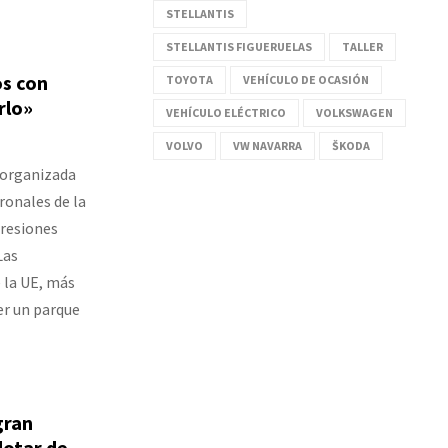
STELLANTIS
STELLANTIS FIGUERUELAS
TALLER
s con
TOYOTA
VEHÍCULO DE OCASIÓN
rlo»
VEHÍCULO ELÉCTRICO
VOLKSWAGEN
VOLVO
VW NAVARRA
ŠKODA
 organizada
ronales de la
resiones
Las
 la UE, más
er un parque
gran
 dotar de