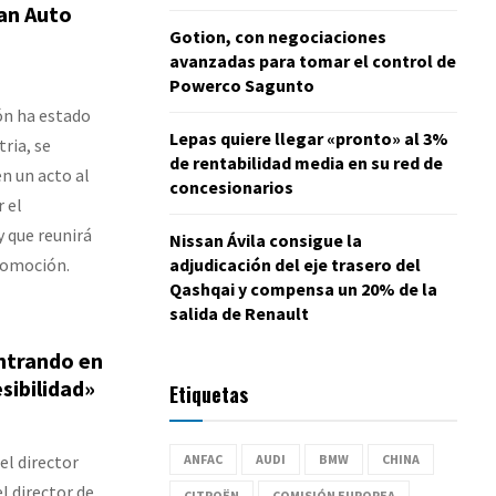
an Auto
Gotion, con negociaciones
avanzadas para tomar el control de
Powerco Sagunto
ón ha estado
Lepas quiere llegar «pronto» al 3%
tria, se
de rentabilidad media en su red de
n un acto al
concesionarios
 el
 que reunirá
Nissan Ávila consigue la
utomoción.
adjudicación del eje trasero del
Qashqai y compensa un 20% de la
salida de Renault
entrando en
sibilidad»
Etiquetas
el director
ANFAC
AUDI
BMW
CHINA
l director de
CITROËN
COMISIÓN EUROPEA