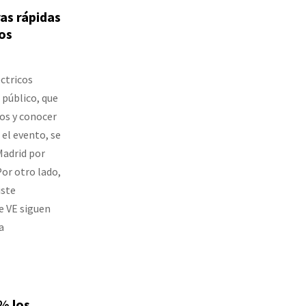
as rápidas
os
éctricos
 público, que
os y conocer
 el evento, se
Madrid por
Por otro lado,
iste
e VE siguen
a
% los