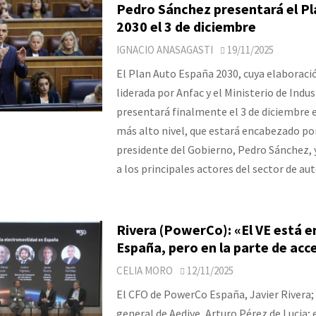
Pedro Sánchez presentará el Pl
2030 el 3 de diciembre
IGNACIO ANASAGASTI
19/11/2025
El Plan Auto España 2030, cuya elaboraci
liderada por Anfac y el Ministerio de Indus
presentará finalmente el 3 de diciembre e
más alto nivel, que estará encabezado por
presidente del Gobierno, Pedro Sánchez, y
a los principales actores del sector de a
Rivera (PowerCo): «El VE está 
España, pero en la parte de acce
CELIA MORO
12/11/2025
El CFO de PowerCo España, Javier Rivera; 
general de Aedive, Arturo Pérez de Lucia; e