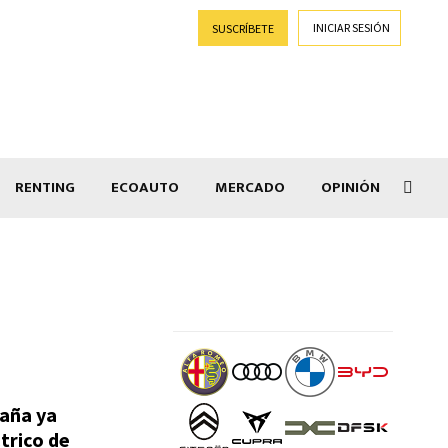
INICIAR SESIÓN
SUSCRÍBETE
RENTING
ECOAUTO
MERCADO
OPINIÓN
Goti
paña ya
trico de