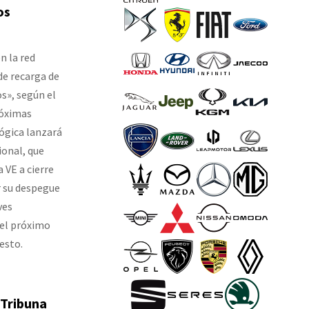
os
n la red
de recarga de
s», según el
róximas
ógica lanzará
ional, que
a VE a cierre
r su despegue
ves
 el próximo
esto.
 Tribuna