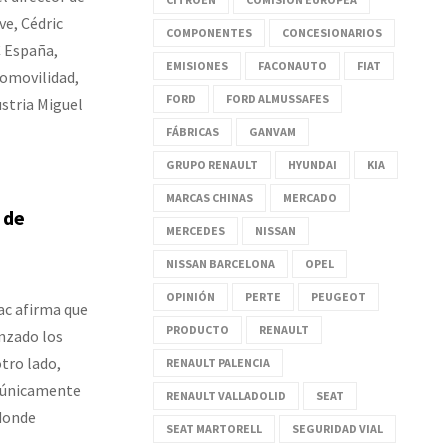
ve, Cédric
COMPONENTES
CONCESIONARIOS
C España,
EMISIONES
FACONAUTO
FIAT
romovilidad,
FORD
FORD ALMUSSAFES
stria Miguel
FÁBRICAS
GANVAM
GRUPO RENAULT
HYUNDAI
KIA
MARCAS CHINAS
MERCADO
 de
MERCEDES
NISSAN
NISSAN BARCELONA
OPEL
OPINIÓN
PERTE
PEUGEOT
ac afirma que
PRODUCTO
RENAULT
anzado los
tro lado,
RENAULT PALENCIA
e únicamente
RENAULT VALLADOLID
SEAT
 donde
SEAT MARTORELL
SEGURIDAD VIAL