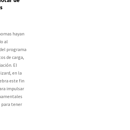
s
ónomas hayan
o al
 del programa
tos de carga,
iación. El
izard, en la
ebra este fin
ara impulsar
rnamentales
l para tener