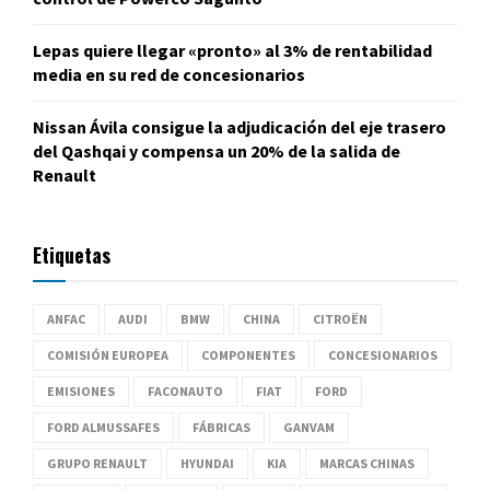
Lepas quiere llegar «pronto» al 3% de rentabilidad
media en su red de concesionarios
Nissan Ávila consigue la adjudicación del eje trasero
del Qashqai y compensa un 20% de la salida de
Renault
Etiquetas
ANFAC
AUDI
BMW
CHINA
CITROËN
COMISIÓN EUROPEA
COMPONENTES
CONCESIONARIOS
EMISIONES
FACONAUTO
FIAT
FORD
FORD ALMUSSAFES
FÁBRICAS
GANVAM
GRUPO RENAULT
HYUNDAI
KIA
MARCAS CHINAS