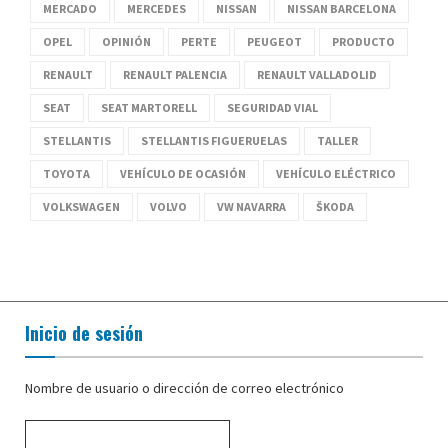
MERCADO
MERCEDES
NISSAN
NISSAN BARCELONA
OPEL
OPINIÓN
PERTE
PEUGEOT
PRODUCTO
RENAULT
RENAULT PALENCIA
RENAULT VALLADOLID
SEAT
SEAT MARTORELL
SEGURIDAD VIAL
STELLANTIS
STELLANTIS FIGUERUELAS
TALLER
TOYOTA
VEHÍCULO DE OCASIÓN
VEHÍCULO ELÉCTRICO
VOLKSWAGEN
VOLVO
VW NAVARRA
ŠKODA
Inicio de sesión
Nombre de usuario o dirección de correo electrónico