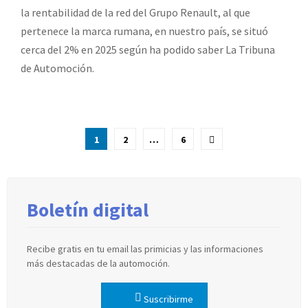
la rentabilidad de la red del Grupo Renault, al que
pertenece la marca rumana, en nuestro país, se situó
cerca del 2% en 2025 según ha podido saber La Tribuna
de Automoción.
Paginación
1
2
…
6
de
entradas
Boletín digital
Recibe gratis en tu email las primicias y las informaciones
más destacadas de la automoción.
Suscribirme