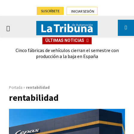
SUSCRÍBETE
INICIAR SESIÓN
PRIMARY
ÚLTIMAS NOTICIAS
MENU
 las
Cinco fábricas de vehículos cierran el semestre con
G
ión
producción a la baja en España
Portada
»
rentabilidad
rentabilidad