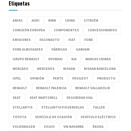
Etiquetas
ANFAC
AUDI
BMW
CHINA
CITROËN
COMISIÓN EUROPEA
COMPONENTES
CONCESIONARIOS
EMISIONES
FACONAUTO
FIAT
FORD
FORD ALMUSSAFES
FÁBRICAS
GANVAM
GRUPO RENAULT
HYUNDAI
KIA
MARCAS CHINAS
MERCADO
MERCEDES
NISSAN
NISSAN BARCELONA
OPEL
OPINIÓN
PERTE
PEUGEOT
PRODUCTO
RENAULT
RENAULT PALENCIA
RENAULT VALLADOLID
SEAT
SEAT MARTORELL
SEGURIDAD VIAL
STELLANTIS
STELLANTIS FIGUERUELAS
TALLER
TOYOTA
VEHÍCULO DE OCASIÓN
VEHÍCULO ELÉCTRICO
VOLKSWAGEN
VOLVO
VW NAVARRA
ŠKODA