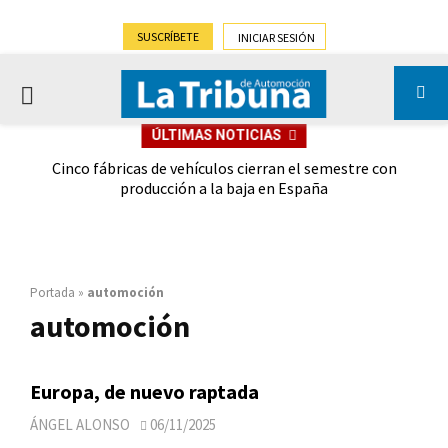
SUSCRÍBETE
INICIAR SESIÓN
PRIMARY
ÚLTIMAS NOTICIAS
MENU
 las
Cinco fábricas de vehículos cierran el semestre con
G
ión
producción a la baja en España
Portada
»
automoción
automoción
Europa, de nuevo raptada
ÁNGEL ALONSO
06/11/2025